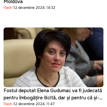
Moldova
Flash
12 decembrie 2024, 14:32
Fostul deputat Elena Gudumac va fi judecată
pentru îmbogățire ilicită, dar și pentru că și-
Flash
12 decembrie 2024, 11:47
ar fi ascuns averea