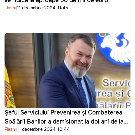
se ridică la aproape 50 de mii de euro
Flash
11 decembrie 2024, 11:45
Șeful Serviciului Prevenirea și Combaterea
Spălării Banilor a demisionat la doi ani de la
Flash
11 decembrie 2024, 10:44
numire