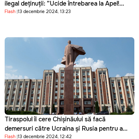
ilegal deținuții: ”Ucide întrebarea la Apel!
Flash
13 decembrie 2024, 13:23
Unde să pun banii?”
Tiraspolul îi cere Chișinăului să facă
demersuri către Ucraina și Rusia pentru a
Flash
13 decembrie 2024, 12:42
preveni criza energetică