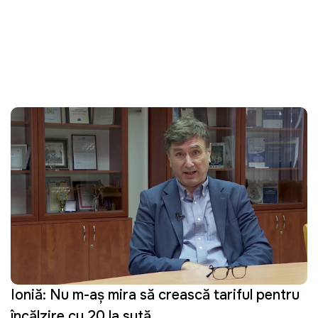
Ioniță: Nu m-aș mira să crească tariful pentru
încălzire cu 20 la sută