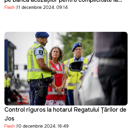
Flash
11 decembrie 2024, 09:14
finanțarea ilegală a formațiunii
Control riguros la hotarul Regatului Țărilor de
Jos
Flash
10 decembrie 2024, 16:49