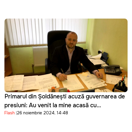
Primarul din Șoldănești acuză guvernarea de
presiuni: Au venit la mine acasă cu
Flash
26 noiembrie 2024, 14:48
percheziții, au speriat copiii