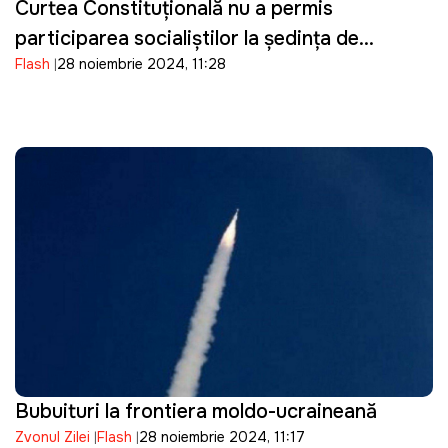
Curtea Constituțională nu a permis
participarea socialiștilor la ședința de
Flash
28 noiembrie 2024, 11:28
validare a rezultatelor alegerilor prezidențiale
Bubuituri la frontiera moldo-ucraineană
Zvonul Zilei
Flash
28 noiembrie 2024, 11:17