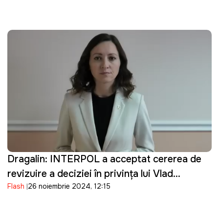
Dragalin: INTERPOL a acceptat cererea de
revizuire a deciziei în privința lui Vlad
Flash
26 noiembrie 2024, 12:15
Plahotniuc