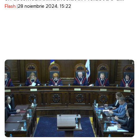
Flash
28 noiembrie 2024, 15:22
ciocnit cu un TIR