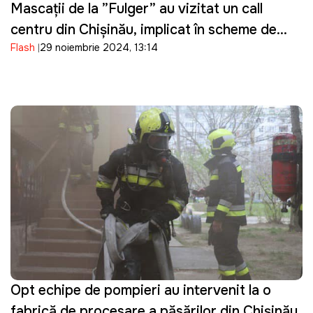
Mascații de la ”Fulger” au vizitat un call
centru din Chișinău, implicat în scheme de
Flash
29 noiembrie 2024, 13:14
înșelătorie
Opt echipe de pompieri au intervenit la o
fabrică de procesare a păsărilor din Chișinău