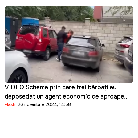
VIDEO Schema prin care trei bărbați au
deposedat un agent economic de aproape
Flash
26 noiembrie 2024, 14:58
UN MILION de lei