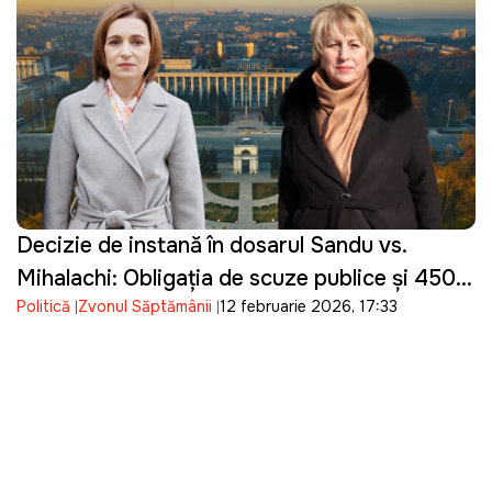
Decizie de instanță în dosarul Sandu vs.
Mihalachi: Obligația de scuze publice și 450
Politică
Zvonul Săptămânii
12 februarie 2026, 17:33
de lei cheltuieli de judecată