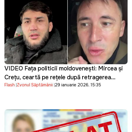
VIDEO Fața politicii moldovenești: Mircea și
Crețu, ceartă pe rețele după retragerea
Flash
Zvonul Săptămânii
29 ianuarie 2026, 15:35
Anastasiei din Parlament