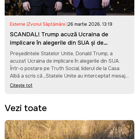
Externe
Zvonul Săptămânii
26 martie 2026, 13:19
SCANDAL! Trump acuză Ucraina de
implicare în alegerile din SUA și de
finanțarea campaniei lui Biden
Președintele Statelor Unite, Donald Trump, a
acuzat Ucraina de implicare în alegerile din SUA.
Într-o postare pe Truth Social, liderul de la Casa
Albă a scris că „Statele Unite au interceptat mesaje
ale guvernului ucrainean în care era discutat un
Citește tot
complot pentru redirecționarea banilor în scopul
realegerii lui Biden”.La postarea sa a atașat un
articol al publicației Just the News pe această
Vezi toate
temă. Publicația susține că susține...