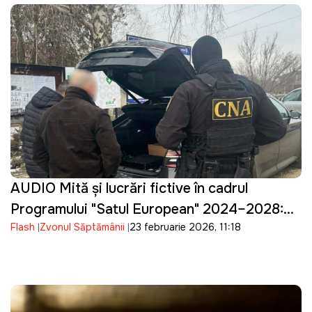
AUDIO Mită și lucrări fictive în cadrul
Programului "Satul European" 2024–2028:
Flash
Zvonul Săptămânii
23 februarie 2026, 11:18
Cinci persoane, reţinute de CNA