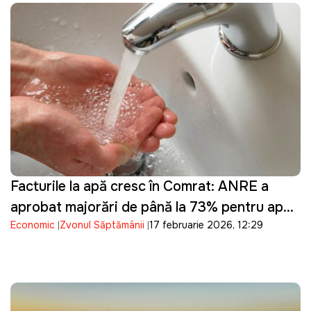
Facturile la apă cresc în Comrat: ANRE a
aprobat majorări de până la 73% pentru apa
Economic
Zvonul Săptămânii
17 februarie 2026, 12:29
tehnologică