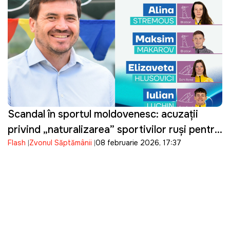
Scandal în sportul moldovenesc: acuzații
privind „naturalizarea” sportivilor ruși pentru
Flash
Zvonul Săptămânii
08 februarie 2026, 17:37
JO de Iarnă