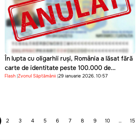
În lupta cu oligarhii ruși, România a lăsat fără
carte de identitate peste 100.000 de
Flash
Zvonul Săptămânii
29 ianuarie 2026, 10:57
moldoveni
2
3
4
5
6
7
8
9
10
...
15