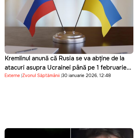
Kremlinul anunță că Rusia se va abține de la
atacuri asupra Ucrainei până pe 1 februarie
Externe
Zvonul Săptămânii
30 ianuarie 2026, 12:48
2026