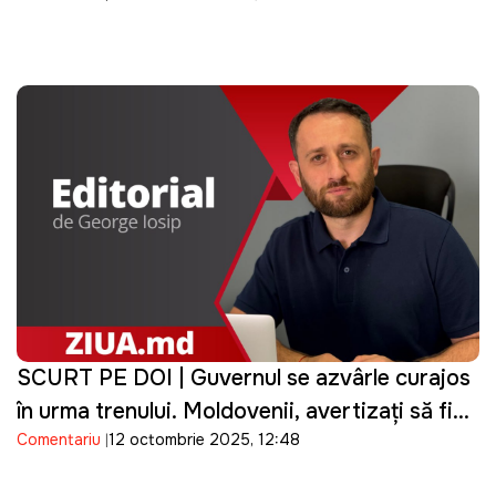
SCURT PE DOI | Guvernul se azvârle curajos
în urma trenului. Moldovenii, avertizați să fie
Comentariu
12 octombrie 2025, 12:48
atenți la o fraudă care s-a produs deja