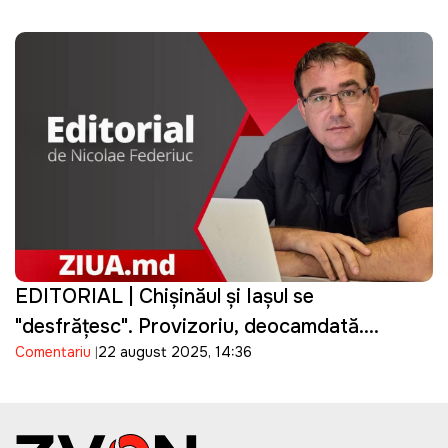
EDITORIAL | Chișinăul și Iașul se
"desfrățesc". Provizoriu, deocamdată.
Comentariu
22 august 2025, 14:36
Domnule primar Chirica, Dmitri Kozak vă
salută!