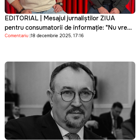
EDITORIAL | Mesajul jurnaliştilor ZIUA
pentru consumatorii de informație: "Nu vrem
Comentariu
18 decembrie 2025, 17:16
și nici nu vom fi sclavii mediatici ai nimănui"