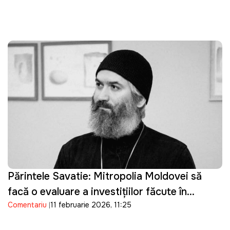
Părintele Savatie: Mitropolia Moldovei să
facă o evaluare a investițiilor făcute în
Comentariu
11 februarie 2026, 11:25
restaurarea și întreținerea celor 788 de
biserici monumente "protejate" de stat și să