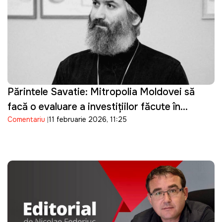
Părintele Savatie: Mitropolia Moldovei să
facă o evaluare a investițiilor făcute în
Comentariu
11 februarie 2026, 11:25
restaurarea și întreținerea celor 788 de
biserici monumente "protejate" de stat și să
trimită nota de plată la Guvern