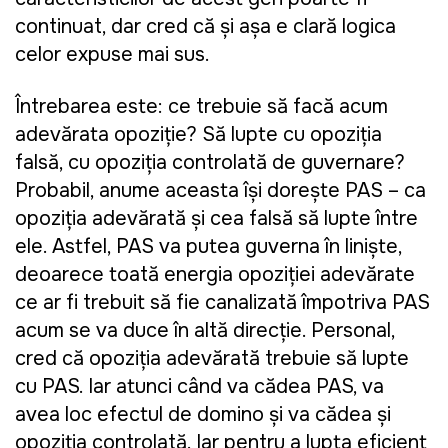
continuat, dar cred că şi aşa e clară logica
celor expuse mai sus.
Întrebarea este: ce trebuie să facă acum
adevărata opoziţie? Să lupte cu opoziţia
falsă, cu opoziţia controlată de guvernare?
Probabil, anume aceasta îşi doreşte PAS – ca
opoziţia adevărată şi cea falsă să lupte între
ele. Astfel, PAS va putea guverna în linişte,
deoarece toată energia opoziţiei adevărate
ce ar fi trebuit să fie canalizată împotriva PAS
acum se va duce în altă direcţie. Personal,
cred că opoziţia adevărată trebuie să lupte
cu PAS. Iar atunci când va cădea PAS, va
avea loc efectul de domino şi va cădea şi
opoziţia controlată. Iar pentru a lupta eficient