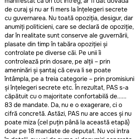
manifestat ca un tot întreg, ar fi dat dovadă
de curaj şi nu ar fi mers la înţelegeri secrete
cu guvernarea. Nu toată opoziţia, desigur, dar
anumiţi politicieni, care se declară de opoziţie,
dar în realitate sunt conserve ale guvernării,
plasate din timp în tabăra opoziţiei şi
controlate pe diverse căi. Pe unii îi
controlează prin dosare, pe alţii – prin
ameninţări şi şantaj că ceva li se poate
întâmpla, pe a treia categorie – prin promisiuni
şi înţelegeri secrete etc. În rezultat, PAS s-a
căpătuit cu o majoritate confortabilă de......
83 de mandate. Da, nu e o exagerare, ci o
cifră concretă. Astăzi, PAS nu are acces şi nu
poate miza (cel puţin până la această etapă)
doar pe 18 mandate de deputat. Nu voi intra