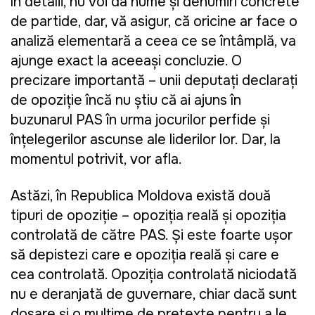
în detalii, nu voi da nume şi denumiri concrete
de partide, dar, vă asigur, că oricine ar face o
analiză elementară a ceea ce se întâmplă, va
ajunge exact la aceeaşi concluzie. O
precizare importantă – unii deputaţi declaraţi
de opoziţie încă nu ştiu că ai ajuns în
buzunarul PAS în urma jocurilor perfide şi
înţelegerilor ascunse ale liderilor lor. Dar, la
momentul potrivit, vor afla.
Astăzi, în Republica Moldova există două
tipuri de opoziţie – opoziţia reală şi opoziţia
controlată de către PAS. Şi este foarte uşor
să depistezi care e opoziţia reală şi care e
cea controlată. Opoziţia controlată niciodată
nu e deranjată de guvernare, chiar dacă sunt
dosare şi o mulţime de pretexte pentru a le