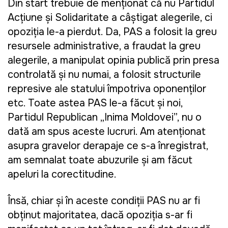
Din start trebuie de menţionat că nu Partidul
Acţiune şi Solidaritate a câştigat alegerile, ci
opoziţia le-a pierdut. Da, PAS a folosit la greu
resursele administrative, a fraudat la greu
alegerile, a manipulat opinia publică prin presa
controlată şi nu numai, a folosit structurile
represive ale statului împotriva oponenţilor
etc. Toate astea PAS le-a făcut şi noi,
Partidul Republican „Inima Moldovei”, nu o
dată am spus aceste lucruri. Am atenţionat
asupra gravelor derapaje ce s-a înregistrat,
am semnalat toate abuzurile şi am făcut
apeluri la corectitudine.
Însă, chiar şi în aceste condiţii PAS nu ar fi
obţinut majoritatea, dacă opoziţia s-ar fi