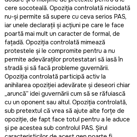
cere socoteală. Opoziţia controlată niciodată
nu-şi permite să supere cu ceva serios PAS,
iar unele declaraţii şi acţiuni pe care le face
poartă mai mult un caracter de formal, de
faţadă. Opoziţia controlată mimează
protestele şi le compromite pentru a nu
permite adevăraţilor protestatari să iasă în
stradă şi să facă probleme guvernării.
Opoziţia controlată participă activ la
anihilarea opoziţiei adevărate şi deseori chiar
„aruncă” idei guvernării cum să se răfuiască
cu un oponent sau altul. Opoziţia controlată,
sub pretextul că vrea să ajute alte forţe de
opoziţie, de fapt face totul pentru a le aduce
şi pe acestea sub controlul PAS. Şirul
caracteristicilor de acest gen poarte fi