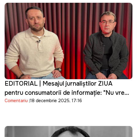
EDITORIAL | Mesajul jurnaliştilor ZIUA
pentru consumatorii de informație: "Nu vrem
Comentariu
18 decembrie 2025, 17:16
și nici nu vom fi sclavii mediatici ai nimănui"