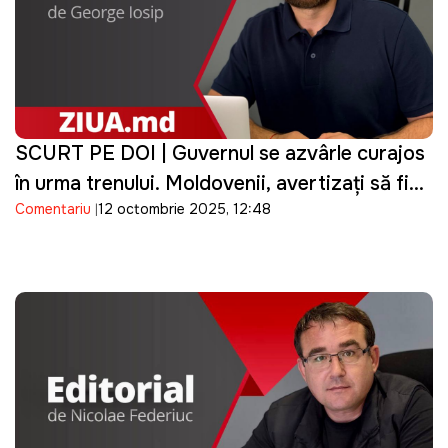
SCURT PE DOI | Guvernul se azvârle curajos
în urma trenului. Moldovenii, avertizați să fie
Comentariu
12 octombrie 2025, 12:48
atenți la o fraudă care s-a produs deja