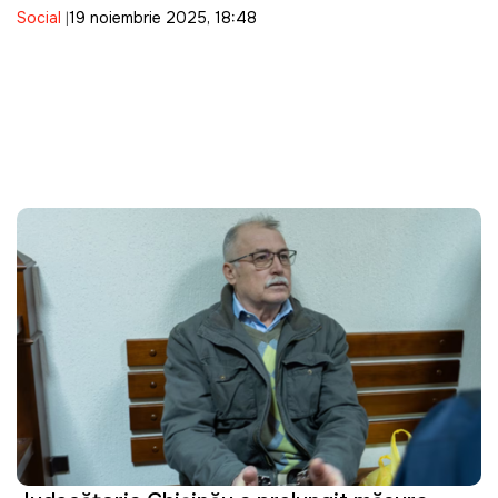
Social
19 noiembrie 2025, 18:48
Moldova și a revenit la granița românească