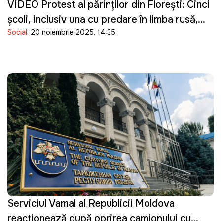
VIDEO Protest al părinților din Florești: Cinci
școli, inclusiv una cu predare în limba rusă,
Social
20 noiembrie 2025, 14:35
urmează să fie închise și comasate
Serviciul Vamal al Republicii Moldova
reacționează după oprirea camionului cu