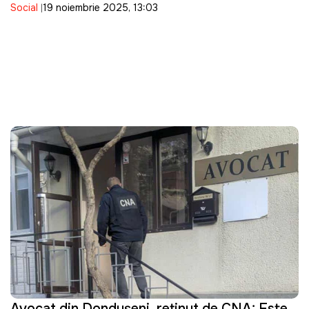
Social
19 noiembrie 2025, 13:03
organism modificat genetic
Avocat din Donduşeni, reţinut de CNA: Este