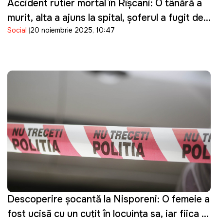
Accident rutier mortal în Rîșcani: O tânără a
murit, alta a ajuns la spital, șoferul a fugit de
Social
20 noiembrie 2025, 10:47
la locul faptei
Descoperire șocantă la Nisporeni: O femeie a
fost ucisă cu un cuțit în locuința sa, iar fiica ei