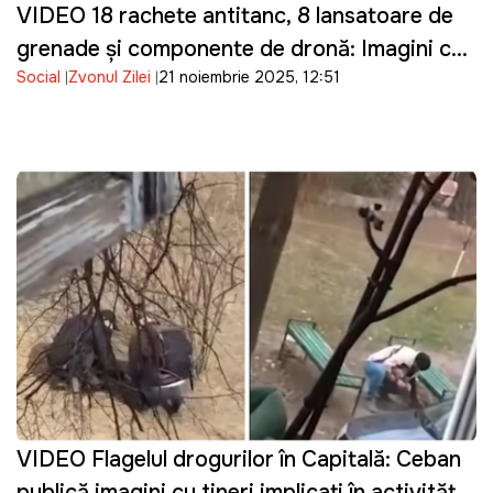
VIDEO 18 rachete antitanc, 8 lansatoare de
grenade și componente de dronă: Imagini cu
Social
Zvonul Zilei
21 noiembrie 2025, 12:51
muniţiile din camionul din Moldova oprit la
vamă
VIDEO Flagelul drogurilor în Capitală: Ceban
publică imagini cu tineri implicați în activități