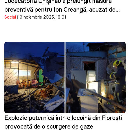
Judecătoria Chișinău a prelungit măsura
preventivă pentru Ion Creangă, acuzat de
Social
19 noiembrie 2025, 18:01
trădare de patrie și complot împotriva
statului
Explozie puternică într-o locuință din Floreşti
provocată de o scurgere de gaze