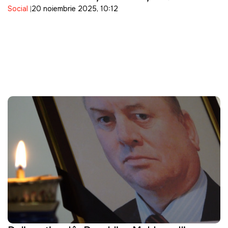
Social
20 noiembrie 2025, 10:12
a fost găsită fără suflare în curte