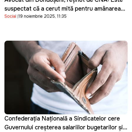
suspectat că a cerut mită pentru amânarea
Social
19 noiembrie 2025, 11:35
executării pedepsei unui condamnat
Confederația Națională a Sindicatelor cere
Guvernului creșterea salariilor bugetarilor și