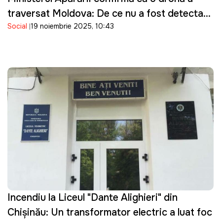
traversat Moldova: De ce nu a fost detectată
Social
19 noiembrie 2025, 10:43
de sistemele de monitorizare a spațiului
aerian
Incendiu la Liceul "Dante Alighieri" din
Chișinău: Un transformator electric a luat foc