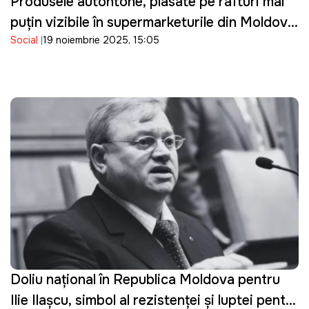
Produsele autohtone, plasate pe rafturi mai
puțin vizibile în supermarketurile din Moldova,
Social
19 noiembrie 2025, 15:05
reclamă Slusari: "Denotă atitudinea
autorităților față de producători"
Doliu național în Republica Moldova pentru
Ilie Ilașcu, simbol al rezistenței și luptei pentru