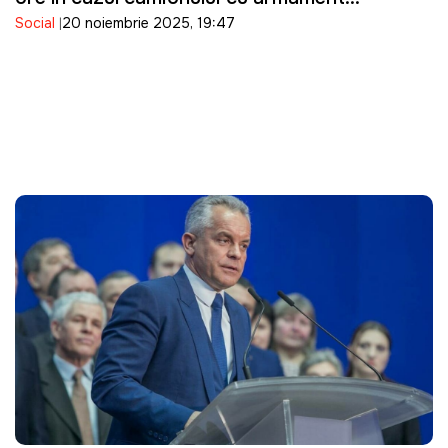
Social
20 noiembrie 2025, 19:47
descoperit la vamă