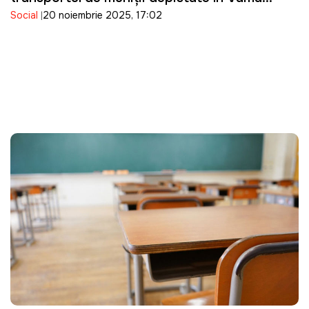
Social
20 noiembrie 2025, 17:02
Leușeni-Albița