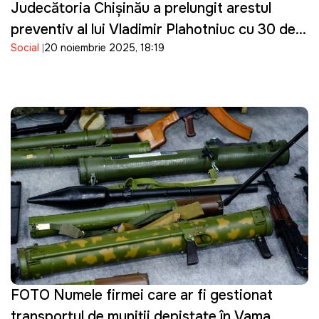
Judecătoria Chișinău a prelungit arestul
preventiv al lui Vladimir Plahotniuc cu 30 de
Social
20 noiembrie 2025, 18:19
zile
FOTO Numele firmei care ar fi gestionat
transportul de muniții depistate în Vama