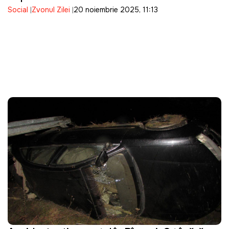
Social
Zvonul Zilei
20 noiembrie 2025, 11:13
moldovean, posibil plin cu armament, a fost
oprit la vama Albița