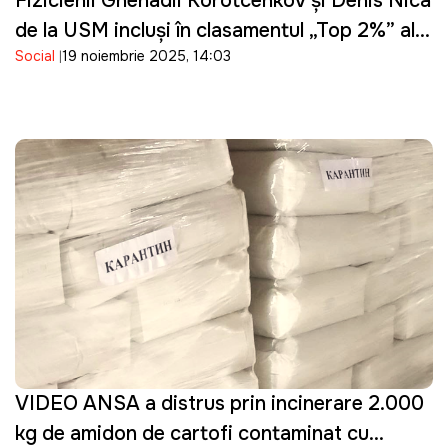
Fizicienii Ghenadii Korotcenkov și Denis Nica
de la USM incluși în clasamentul „Top 2%” al
Social
19 noiembrie 2025, 14:03
celor mai influenți savanți din lume, realizat
de Universitatea Stanford
VIDEO ANSA a distrus prin incinerare 2.000
kg de amidon de cartofi contaminat cu