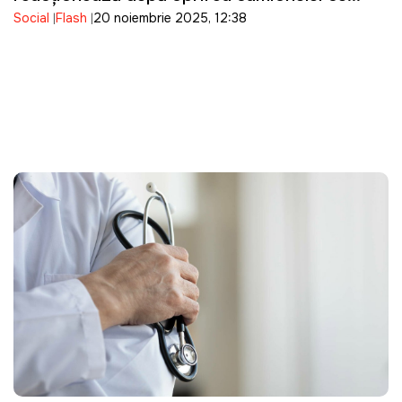
Social
Flash
20 noiembrie 2025, 12:38
armament la Vama Albița: Ancheta este
coordonată cu autoritățile române