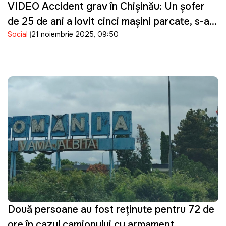
VIDEO Accident grav în Chișinău: Un șofer
de 25 de ani a lovit cinci mașini parcate, s-a
Social
21 noiembrie 2025, 09:50
izbit într-un copac și s-a răsturnat
Două persoane au fost reținute pentru 72 de
ore în cazul camionului cu armament