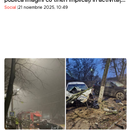
Social
21 noiembrie 2025, 10:49
ilegale şi solicită măsuri urgente