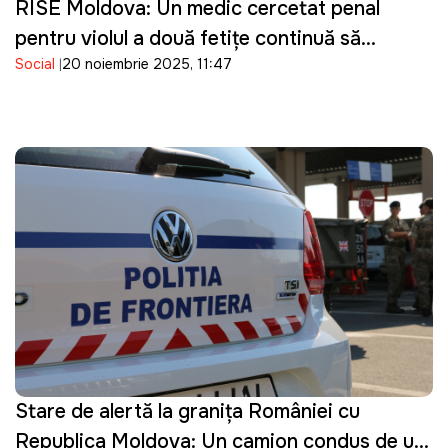
RISE Moldova: Un medic cercetat penal
pentru violul a două fetițe continuă să
Social
20 noiembrie 2025, 11:47
activeze la Spitalul de Psihiatrie și o
maternitate din Chişinău
Stare de alertă la granița României cu
Republica Moldova: Un camion condus de un