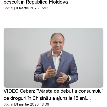
pescuit în Republica Moldova
Social
31 martie 2026, 15:05
VIDEO Ceban: "Vârsta de debut a consumului
de droguri în Chișinău a ajuns la 15 ani.
Social
31 martie 2026, 13:09
Guvernarea cu ce se ocupă?"