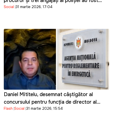
procuror și trei angajați ai poliției au fost
Social
31 martie 2026, 17:04
reținuți
Daniel Mititelu, desemnat câștigător al
concursului pentru funcția de director al
Flash
Social
31 martie 2026, 15:54
ANRE