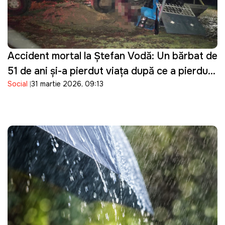
Accident mortal la Ștefan Vodă: Un bărbat de
51 de ani și-a pierdut viața după ce a pierdut
Social
31 martie 2026, 09:13
controlul asupra tractorului pe care îl
conducea