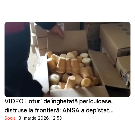
VIDEO Loturi de înghețată periculoase,
distruse la frontieră: ANSA a depistat
Social
31 martie 2026, 12:53
bacterii în produsele importate