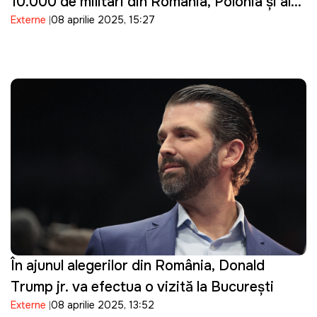
10.000 de militari din România, Polonia și alte
Externe
08 aprilie 2025, 15:27
țări din Europa de Est
În ajunul alegerilor din România, Donald
Trump jr. va efectua o vizită la București
Externe
08 aprilie 2025, 13:52