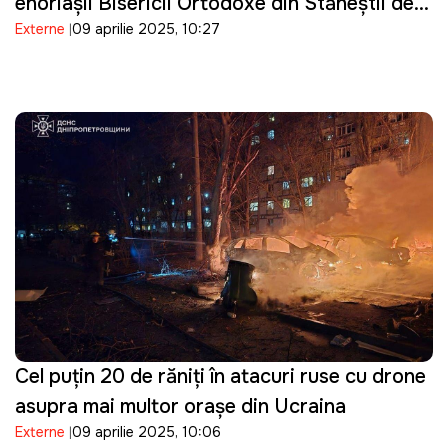
enoriaşii Bisericii Ortodoxe din Stăneştii de
Externe
09 aprilie 2025, 10:27
Sus, Cernăuţi, pentru a prelua controlul
asupra lăcaşului de cult
Cel puțin 20 de răniți în atacuri ruse cu drone
asupra mai multor orașe din Ucraina
Externe
09 aprilie 2025, 10:06