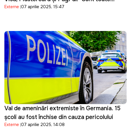
Externe
07 aprilie 2025, 15:47
deținute de companii americane sau chineze"
Val de amenințări extremiste în Germania. 15
școli au fost închise din cauza pericolului
Externe
07 aprilie 2025, 14:08