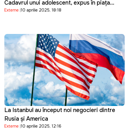
Cadavrul unui adolescent, expus în piața
Externe
10 aprilie 2025, 18:18
publică, sub privirile elevilor și profesorilor
aduși cu forța
La Istanbul au început noi negocieri dintre
Rusia şi America
Externe
10 aprilie 2025, 12:16