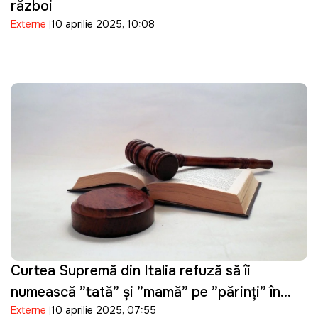
război
Externe
10 aprilie 2025, 10:08
Curtea Supremă din Italia refuză să îi
numească ”tată” și ”mamă” pe ”părinți” în
Externe
10 aprilie 2025, 07:55
cartea de identitate