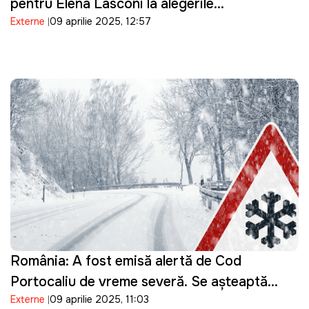
pentru Elena Lasconi la alegerile
Externe
09 aprilie 2025, 12:57
prezidenţiale şi afirmă că îl susţine pe
Nicuşor Dan
România: A fost emisă alertă de Cod
Portocaliu de vreme severă. Se aşteaptă
Externe
09 aprilie 2025, 11:03
ninsori viscolite şi vânt puternic