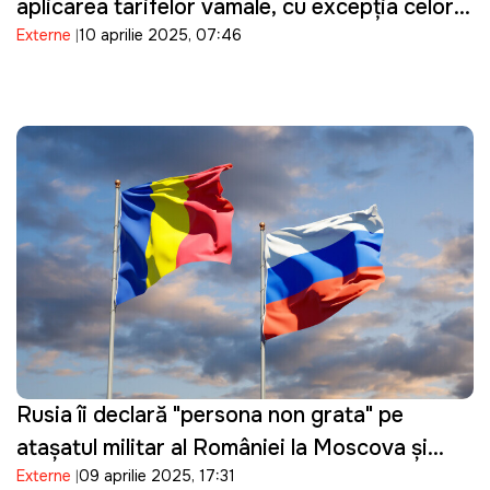
aplicarea tarifelor vamale, cu excepția celor
Externe
10 aprilie 2025, 07:46
impuse Chinei
Rusia îi declară "persona non grata" pe
ataşatul militar al României la Moscova şi
Externe
09 aprilie 2025, 17:31
adjunctul său