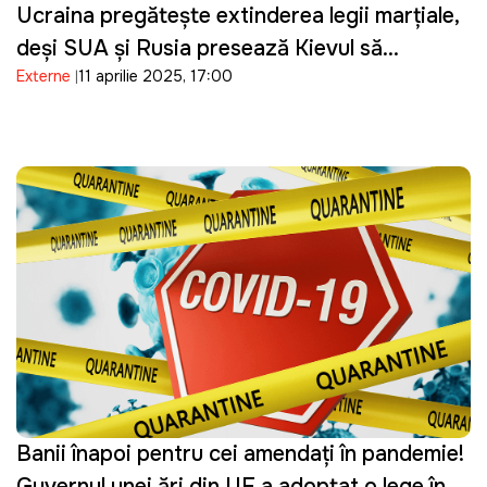
Ucraina pregătește extinderea legii marțiale,
deși SUA și Rusia presează Kievul să
Externe
11 aprilie 2025, 17:00
organizeze noi alegeri
Banii înapoi pentru cei amendați în pandemie!
Guvernul unei ţări din UE a adoptat o lege în