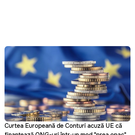
Curtea Europeană de Conturi acuză UE că
finanțează ONG-uri într-un mod "prea opac"