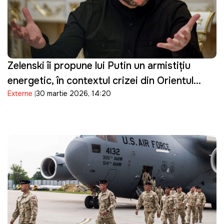
Zelenski îi propune lui Putin un armistițiu
energetic, în contextul crizei din Orientul
Externe
30 martie 2026, 14:20
Mijlociu: "Suntem pregătiți"