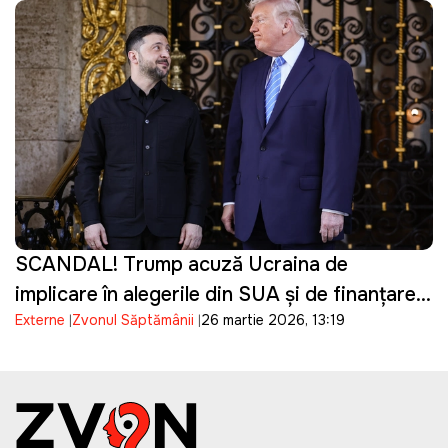
SCANDAL! Trump acuză Ucraina de
implicare în alegerile din SUA și de finanțarea
Externe
Zvonul Săptămânii
26 martie 2026, 13:19
campaniei lui Biden