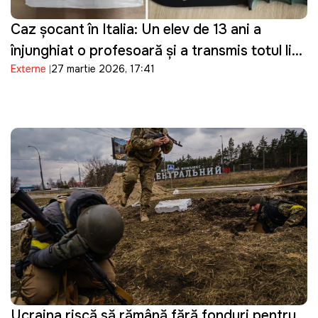
Caz șocant în Italia: Un elev de 13 ani a
înjunghiat o profesoară și a transmis totul live
Externe
27 martie 2026, 17:41
pe Telegram
Ucraina riscă să rămână fără fonduri pentru