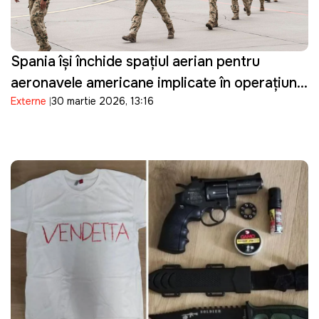
Spania își închide spațiul aerian pentru
aeronavele americane implicate în operațiuni
Externe
30 martie 2026, 13:16
militare împotriva Iranului și restricționează
accesul la bazele sale militare