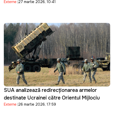
Externe
27 martie 2026, 10:41
invazie terestră
SUA analizează redirecționarea armelor
destinate Ucrainei către Orientul Mijlociu
Externe
26 martie 2026, 17:59