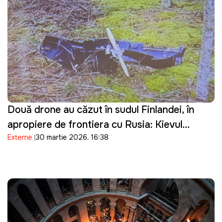
Două drone au căzut în sudul Finlandei, în
apropiere de frontiera cu Rusia: Kievul
Externe
30 martie 2026, 16:38
prezintă scuze