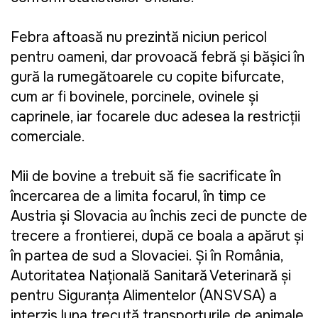
Febra aftoasă nu prezintă niciun pericol
pentru oameni, dar provoacă febră şi băşici în
gură la rumegătoarele cu copite bifurcate,
cum ar fi bovinele, porcinele, ovinele şi
caprinele, iar focarele duc adesea la restricţii
comerciale.
Mii de bovine a trebuit să fie sacrificate în
încercarea de a limita focarul, în timp ce
Austria şi Slovacia au închis zeci de puncte de
trecere a frontierei, după ce boala a apărut şi
în partea de sud a Slovaciei. Şi în România,
Autoritatea Naţională Sanitară Veterinară şi
pentru Siguranţa Alimentelor (ANSVSA) a
interzis luna trecută transporturile de animale