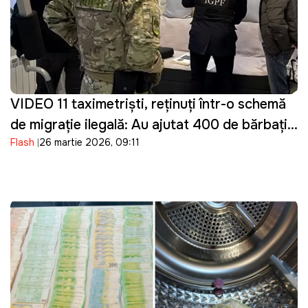
VIDEO 11 taximetriști, reținuți într-o schemă
de migrație ilegală: Au ajutat 400 de bărbați
Flash
26 martie 2026, 09:11
din Ucraina să intre ilegal în Moldova