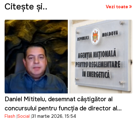
Citeşte şi..
Vezi toate
Daniel Mititelu, desemnat câștigător al
concursului pentru funcția de director al
Flash
Social
31 martie 2026, 15:54
ANRE