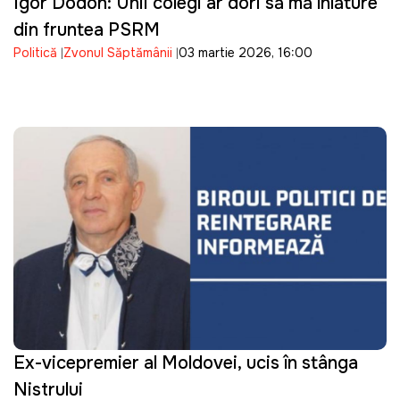
Igor Dodon: Unii colegi ar dori să mă înlăture
din fruntea PSRM
Politică
Zvonul Săptămânii
03 martie 2026, 16:00
Ex-vicepremier al Moldovei, ucis în stânga
Nistrului