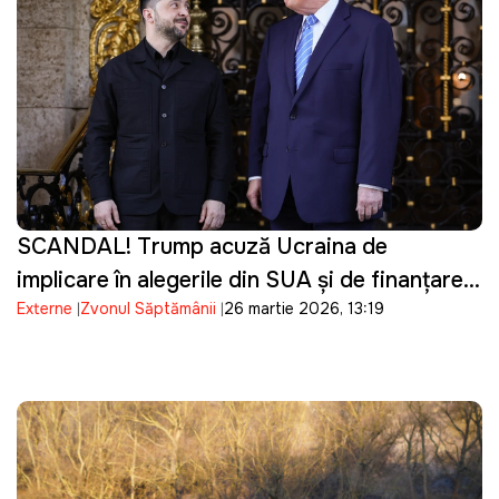
SCANDAL! Trump acuză Ucraina de
implicare în alegerile din SUA și de finanțarea
Externe
Zvonul Săptămânii
26 martie 2026, 13:19
campaniei lui Biden