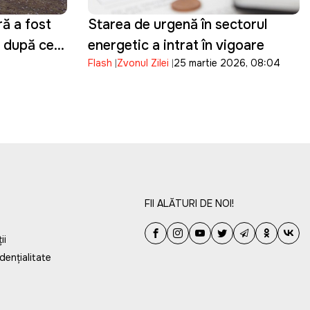
ră a fost
Starea de urgență în sectorul
, după ce
energetic a intrat în vigoare
Flash
Zvonul Zilei
25 martie 2026, 08:04
st
 Nistru
FII ALĂTURI DE NOI!
ii
dențialitate