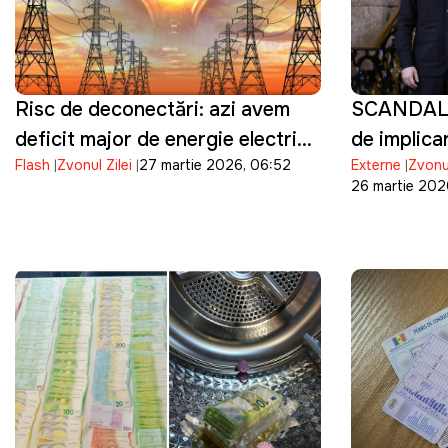
Risc de deconectări: azi avem
SCANDAL!
deficit major de energie electrică
de implica
Flash
Zvonul Zilei
27 martie 2026, 06:52
Externe
Zvonu
în orele de vârf
și de fina
26 martie 2026
Biden