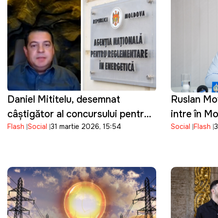
Daniel Mititelu, desemnat
Ruslan Mov
câștigător al concursului pentru
intre în M
Flash
Social
31 martie 2026, 15:54
Social
Flash
3
funcția de director al ANRE
cetățeniei