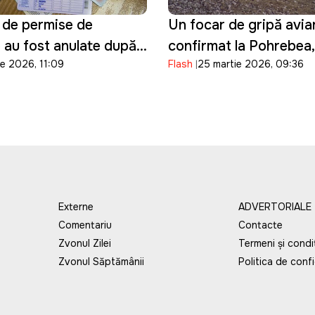
 de permise de
Un focar de gripă avia
au fost anulate după
confirmat la Pohrebea
ie 2026, 11:09
Flash
25 martie 2026, 09:36
examenele auto, anunţă
mai multe păsări au fo
descoperite moarte pe
Externe
ADVERTORIALE
Comentariu
Contacte
Zvonul Zilei
Termeni și condiț
Zvonul Săptămânii
Politica de confi