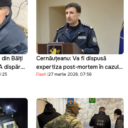
din Bălți
Cernăuțeanu: Va fi dispusă
 A dispărut
expertiza post-mortem în cazul
1:25
Flash
27 martie 2026, 07:56
Ludmila Vartic