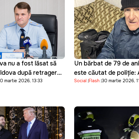
a nu a fost lăsat să
Un bărbat de 79 de ani 
oldova după retragerea
este căutat de poliție:
0 martie 2026, 13:33
Social
Flash
30 martie 2026, 1
de peste o săptămână