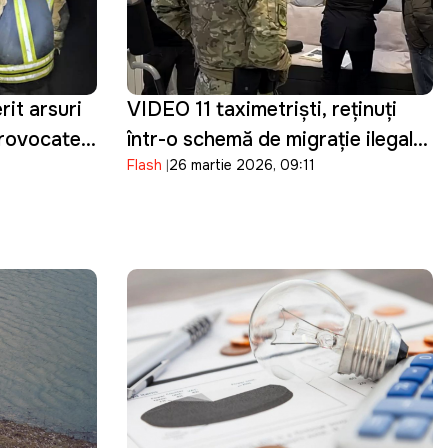
it arsuri
VIDEO 11 taximetriști, reținuți
provocate
într-o schemă de migrație ilegală:
Flash
26 martie 2026, 09:11
Au ajutat 400 de bărbați din
Ucraina să intre ilegal în Moldova