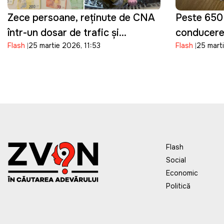
Zece persoane, reținute de CNA
Peste 650
într-un dosar de trafic și
conducere 
Flash
25 martie 2026, 11:53
Flash
25 mart
cumpărare de influență în
fraude la 
domeniul transportului
ASP
Flash
Social
Economic
Politică