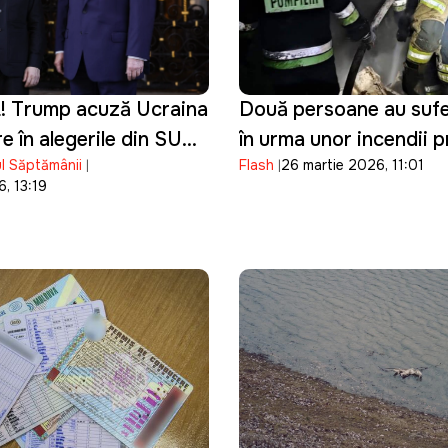
 Trump acuză Ucraina
Două persoane au sufer
re în alegerile din SUA
în urma unor incendii 
l Săptămânii
Flash
26 martie 2026, 11:01
nțarea campaniei lui
de neglijență
, 13:19