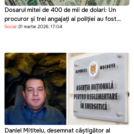
Dosarul mitei de 400 de mii de dolari: Un
procuror și trei angajați ai poliției au fost
Social
31 martie 2026, 17:04
reținuți
Daniel Mititelu, desemnat câștigător al