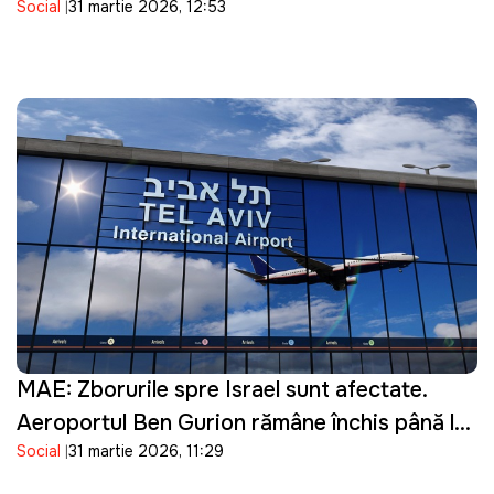
Social
31 martie 2026, 12:53
bacterii în produsele importate
MAE: Zborurile spre Israel sunt afectate.
Aeroportul Ben Gurion rămâne închis până la
Social
31 martie 2026, 11:29
16 aprilie