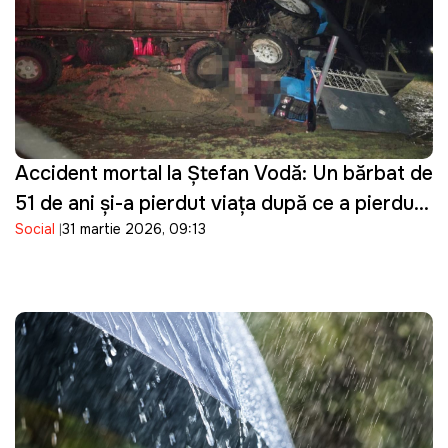
Accident mortal la Ștefan Vodă: Un bărbat de
51 de ani și-a pierdut viața după ce a pierdut
Social
31 martie 2026, 09:13
controlul asupra tractorului pe care îl
conducea