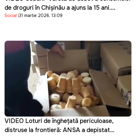
de droguri în Chișinău a ajuns la 15 ani.
Social
31 martie 2026, 13:09
Guvernarea cu ce se ocupă?"
VIDEO Loturi de înghețată periculoase,
distruse la frontieră: ANSA a depistat