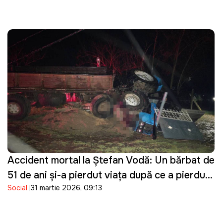
Accident mortal la Ștefan Vodă: Un bărbat de
51 de ani și-a pierdut viața după ce a pierdut
Social
31 martie 2026, 09:13
controlul asupra tractorului pe care îl
conducea