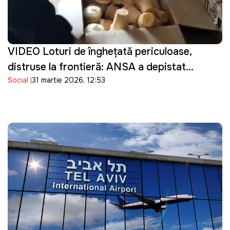
VIDEO Loturi de înghețată periculoase,
distruse la frontieră: ANSA a depistat
Social
31 martie 2026, 12:53
bacterii în produsele importate