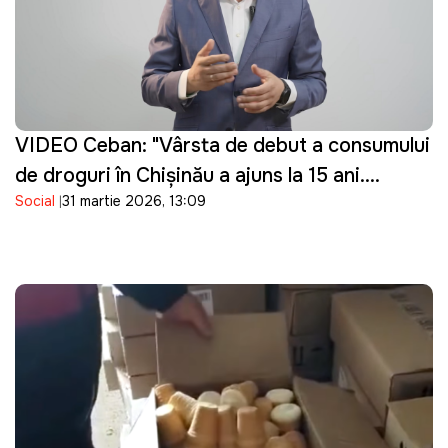
VIDEO Ceban: "Vârsta de debut a consumului
de droguri în Chișinău a ajuns la 15 ani.
Social
31 martie 2026, 13:09
Guvernarea cu ce se ocupă?"