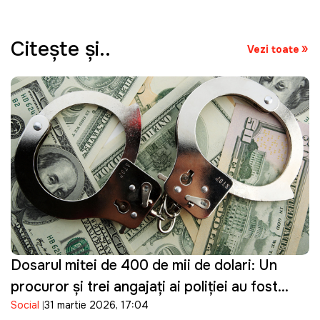
Citeşte şi..
Vezi toate
Dosarul mitei de 400 de mii de dolari: Un
procuror și trei angajați ai poliției au fost
Social
31 martie 2026, 17:04
reținuți