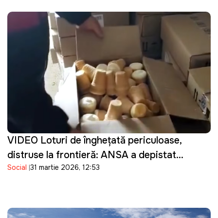
VIDEO Loturi de înghețată periculoase,
distruse la frontieră: ANSA a depistat
Social
31 martie 2026, 12:53
bacterii în produsele importate