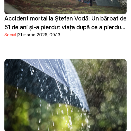
Accident mortal la Ștefan Vodă: Un bărbat de
51 de ani și-a pierdut viața după ce a pierdut
Social
31 martie 2026, 09:13
controlul asupra tractorului pe care îl
conducea