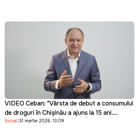
VIDEO Ceban: "Vârsta de debut a consumului
de droguri în Chișinău a ajuns la 15 ani.
Social
31 martie 2026, 13:09
Guvernarea cu ce se ocupă?"