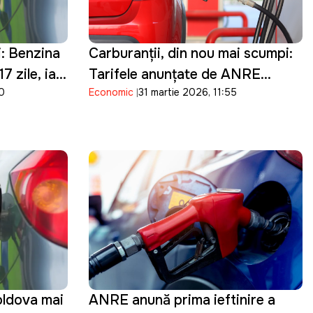
i: Benzina
Carburanții, din nou mai scumpi:
7 zile, iar
Tarifele anunţate de ANRE
40
Economic
31 martie 2026, 11:55
zile de
pentru 1 aprilie
oldova mai
ANRE anunță prima ieftinire a