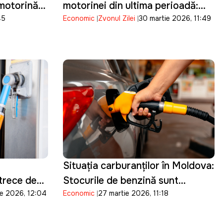
 motorină
motorinei din ultima perioadă:
45
Economic
Zvonul Zilei
30 martie 2026, 11:49
Prețul scade cu 17 bani
Situația carburanților în Moldova:
trece de
Stocurile de benzină sunt
ie 2026, 12:04
Economic
27 martie 2026, 11:18
suficiente pentru 15 zile, iar cele
de motorină pentru o săptămână