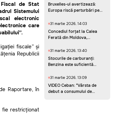
 Fiscal de Stat
Bruxelles-ul avertizează:
Europa riscă perturbări pe...
adrul Sistemului
scal electronic
31 martie 2026, 14:03
electronice care
Concediul forțat la Calea
abilului”.
Ferată din Moldova,
prelung...
gației fiscale” și
31 martie 2026, 13:40
tățenia Republicii
Stocurile de carburanți:
Benzina este suficientă
pent...
31 martie 2026, 13:09
VIDEO Ceban: "Vârsta de
de Raportare, în
debut a consumului de
droguri...
 fie restricționat