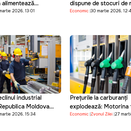
ă alimentează
dispune de stocuri de
martie 2026, 13:01
Economic
30 martie 2026, 12:
îngrășămintelor și
pentru doar șase zile
une pe agricultura din
 Moldova
clinul industrial
Prețurile la carburanți
 Republica Moldova
explodează: Motorina 
martie 2026, 15:34
Economic
Zvonul Zilei
27 mart
ardă definitiv
32 de lei pe litru
 industrial