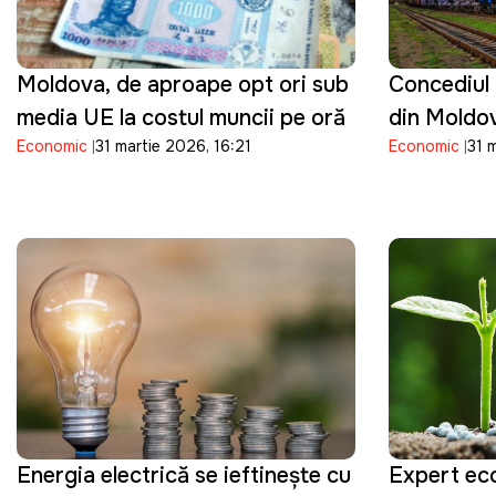
Moldova, de aproape opt ori sub
Concediul 
media UE la costul muncii pe oră
din Moldov
Economic
31 martie 2026, 16:21
Economic
31 
angajați v
în mai
Energia electrică se ieftineşte cu
Expert ec