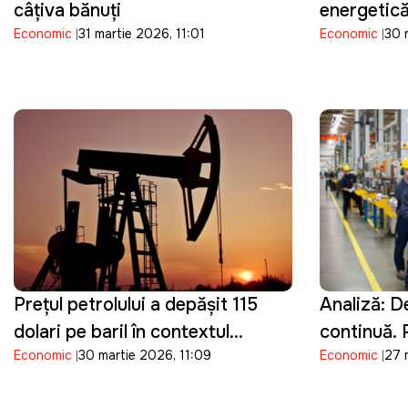
câţiva bănuţi
energetic
Economic
31 martie 2026, 11:01
Economic
30 
scumpirea 
pune presi
Republica
Prețul petrolului a depășit 115
Analiză: De
dolari pe baril în contextul
continuă.
Economic
30 martie 2026, 11:09
Economic
27 
conflictului din Orientul Mijlociu
riscă să pi
potențialul