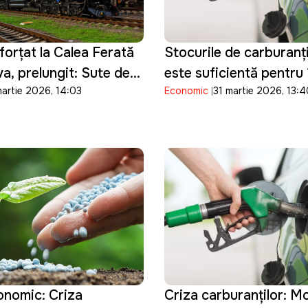
forțat la Calea Ferată
Stocurile de carburanț
a, prelungit: Sute de
este suficientă pentru 1
martie 2026, 14:03
Economic
31 martie 2026, 13:
or reveni la muncă abia
motorina pentru șapte 
consum
onomic: Criza
Criza carburanților: M