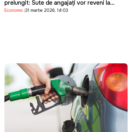
prelungit: Sute de angajați vor reveni la
Economic
31 martie 2026, 14:03
muncă abia în mai