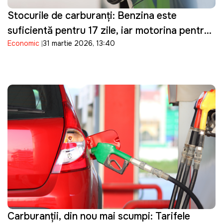
Stocurile de carburanți: Benzina este
suficientă pentru 17 zile, iar motorina pentru
Economic
31 martie 2026, 13:40
șapte zile de consum
Carburanții, din nou mai scumpi: Tarifele