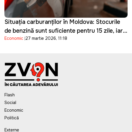
Situația carburanților în Moldova: Stocurile
de benzină sunt suficiente pentru 15 zile, iar
Economic
27 martie 2026, 11:18
cele de motorină pentru o săptămână
Flash
Social
Economic
Politică
Externe