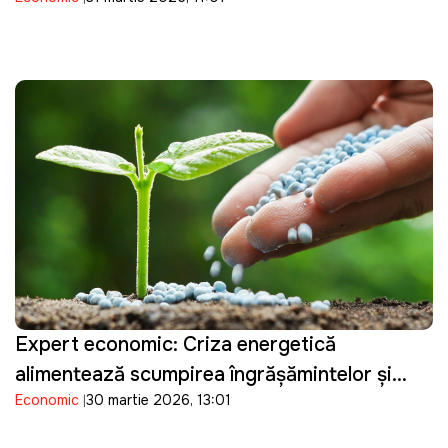
Expert economic: Criza energetică
alimentează scumpirea îngrășămintelor și
Economic
30 martie 2026, 13:01
pune presiune pe agricultura din Republica
Moldova