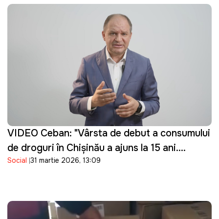
VIDEO Ceban: "Vârsta de debut a consumului
de droguri în Chișinău a ajuns la 15 ani.
Social
31 martie 2026, 13:09
Guvernarea cu ce se ocupă?"