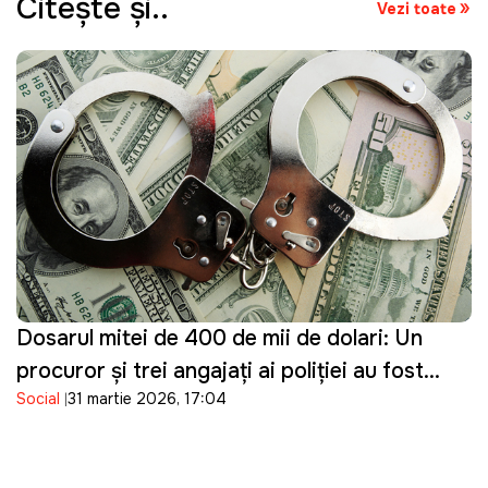
Citeşte şi..
Vezi toate
Dosarul mitei de 400 de mii de dolari: Un
procuror și trei angajați ai poliției au fost
Social
31 martie 2026, 17:04
reținuți