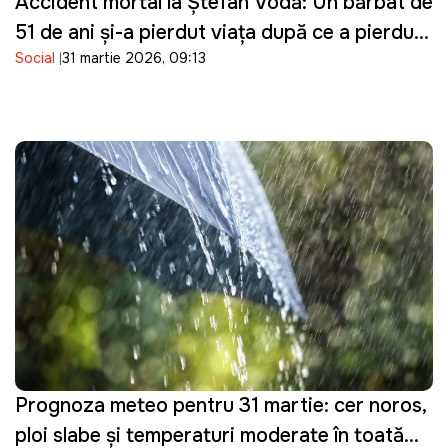
Accident mortal la Ștefan Vodă: Un bărbat de
51 de ani și-a pierdut viața după ce a pierdut
Social
31 martie 2026, 09:13
controlul asupra tractorului pe care îl
conducea
Prognoza meteo pentru 31 martie: cer noros,
ploi slabe și temperaturi moderate în toată