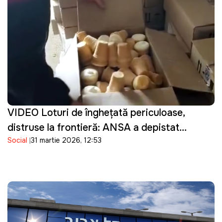
VIDEO Loturi de înghețată periculoase,
distruse la frontieră: ANSA a depistat
Social
31 martie 2026, 12:53
bacterii în produsele importate