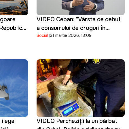
vigoare
VIDEO Ceban: "Vârsta de debut
n Republica
a consumului de droguri în
Social
31 martie 2026, 13:09
Chișinău a ajuns la 15 ani.
Guvernarea cu ce se ocupă?"
 ilegal
VIDEO Percheziţii la un bărbat