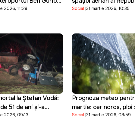
Aeroportul Ben Gurion
spațiul aerian al Republ
ie 2026, 11:29
Social
31 martie 2026, 10:35
is până la 16 aprilie
Moldova
ortal la Ștefan Vodă:
Prognoza meteo pentr
de 51 de ani și-a
martie: cer noros, ploi 
ie 2026, 09:13
Social
31 martie 2026, 08:59
ața după ce a pierdut
temperaturi moderate 
asupra tractorului pe
țara
nducea