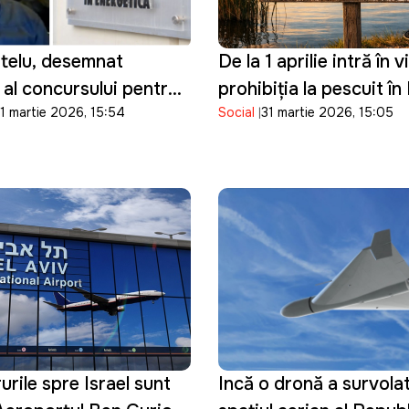
itelu, desemnat
De la 1 aprilie intră în 
 al concursului pentru
prohibiția la pescuit î
1 martie 2026, 15:54
Social
31 martie 2026, 15:05
 director al ANRE
Moldova
rile spre Israel sunt
Incă o dronă a survolat