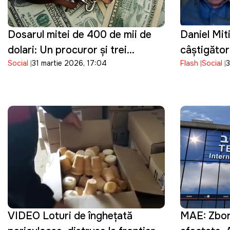
Dosarul mitei de 400 de mii de
Daniel Mit
dolari: Un procuror și trei
câștigător
Social
31 martie 2026, 17:04
Flash
Social
3
angajați ai poliției au fost reținuți
funcția de
VIDEO Loturi de înghețată
MAE: Zboru