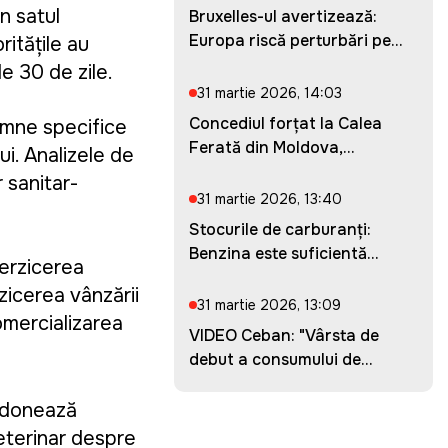
n satul
Bruxelles-ul avertizează:
Europa riscă perturbări pe...
ritățile au
e 30 de zile.
31 martie 2026, 14:03
Concediul forțat la Calea
emne specifice
Ferată din Moldova,
ui. Analizele de
prelung...
 sanitar-
31 martie 2026, 13:40
Stocurile de carburanți:
Benzina este suficientă
terzicerea
pent...
zicerea vânzării
31 martie 2026, 13:09
omercializarea
VIDEO Ceban: "Vârsta de
debut a consumului de
droguri...
ordonează
veterinar despre