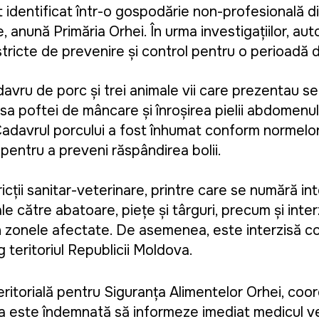
 identificat într-o gospodărie non-profesională di
 anunță Primăria Orhei. În urma investigaţiilor, auto
stricte de prevenire și control pentru o perioadă d
avru de porc și trei animale vii care prezentau s
sa poftei de mâncare și înroșirea pielii abdomenul
Cadavrul porcului a fost înhumat conform normelor
 pentru a preveni răspândirea bolii.
ricții sanitar-veterinare, printre care se numără in
le către abatoare, piețe și târguri, precum și inter
 în zonele afectate. De asemenea, este interzisă c
g teritoriul Republicii Moldova.
Teritorială pentru Siguranța Alimentelor Orhei, co
lația este îndemnată să informeze imediat medicul 