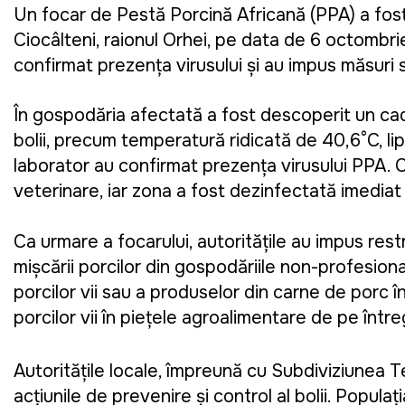
Un focar de Pestă Porcină Africană (PPA) a fost
Ciocâlteni, raionul Orhei, pe data de 6 octombrie,
confirmat prezența virusului și au impus măsuri 
În gospodăria afectată a fost descoperit un cad
bolii, precum temperatură ridicată de 40,6°C, lip
laborator au confirmat prezența virusului PPA. 
veterinare, iar zona a fost dezinfectată imediat
Ca urmare a focarului, autoritățile au impus rest
mișcării porcilor din gospodăriile non-profesiona
porcilor vii sau a produselor din carne de porc
porcilor vii în piețele agroalimentare de pe între
Autoritățile locale, împreună cu Subdiviziunea 
acțiunile de prevenire și control al bolii. Popu