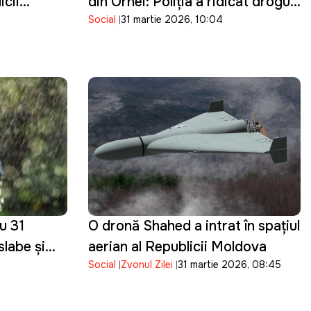
icii
din Orhei: Poliţia a ridicat droguri
Social
31 martie 2026, 10:04
de cinci milioane de lei
u 31
O dronă Shahed a intrat în spațiul
slabe și
aerian al Republicii Moldova
Social
Zvonul Zilei
31 martie 2026, 08:45
în toată