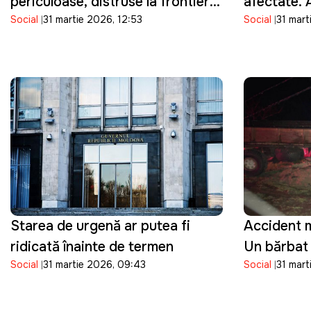
periculoase, distruse la frontieră:
afectate. 
Social
31 martie 2026, 12:53
Social
31 mart
ANSA a depistat bacterii în
rămâne înch
produsele importate
Starea de urgență ar putea fi
Accident m
ridicată înainte de termen
Un bărbat 
Social
31 martie 2026, 09:43
Social
31 mart
pierdut vi
controlul 
care îl co