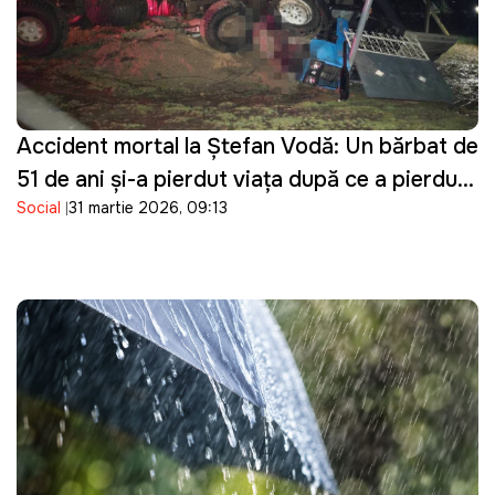
Accident mortal la Ștefan Vodă: Un bărbat de
51 de ani și-a pierdut viața după ce a pierdut
Social
31 martie 2026, 09:13
controlul asupra tractorului pe care îl
conducea