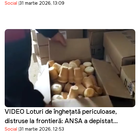
Social
31 martie 2026, 13:09
Guvernarea cu ce se ocupă?"
VIDEO Loturi de înghețată periculoase,
distruse la frontieră: ANSA a depistat
Social
31 martie 2026, 12:53
bacterii în produsele importate