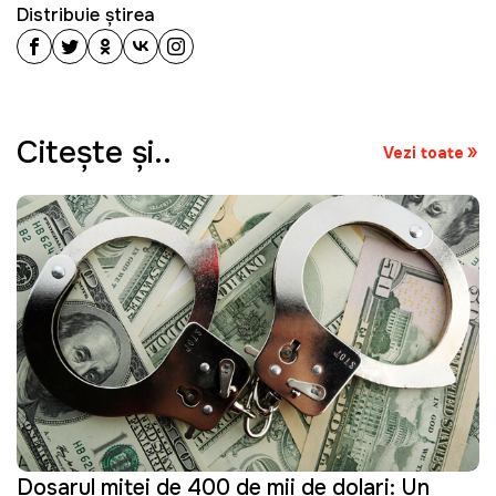
Distribuie știrea
Citeşte şi..
Vezi toate
Dosarul mitei de 400 de mii de dolari: Un