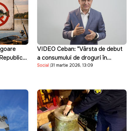
vigoare
VIDEO Ceban: "Vârsta de debut
n Republica
a consumului de droguri în
Social
31 martie 2026, 13:09
Chișinău a ajuns la 15 ani.
Guvernarea cu ce se ocupă?"