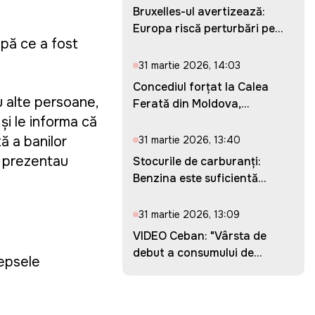
Bruxelles-ul avertizează:
Europa riscă perturbări pe...
upă ce a fost
31 martie 2026, 14:03
Concediul forțat la Calea
cu alte persoane,
Ferată din Moldova,
prelung...
și le informa că
tă a banilor
31 martie 2026, 13:40
se prezentau
Stocurile de carburanți:
Benzina este suficientă
pent...
31 martie 2026, 13:09
VIDEO Ceban: "Vârsta de
debut a consumului de
depsele
droguri...