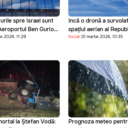
rile spre Israel sunt
Incă o dronă a survolat
Aeroportul Ben Gurion
spațiul aerian al Republ
ie 2026, 11:29
Social
31 martie 2026, 10:35
is până la 16 aprilie
Moldova
ortal la Ștefan Vodă:
Prognoza meteo pentr