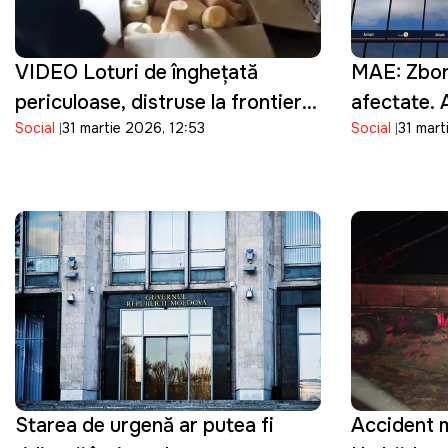
VIDEO Loturi de înghețată
MAE: Zboru
periculoase, distruse la frontieră:
afectate. 
Social
31 martie 2026, 12:53
Social
31 mart
ANSA a depistat bacterii în
rămâne înch
produsele importate
Starea de urgență ar putea fi
Accident m