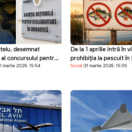
itelu, desemnat
De la 1 aprilie intră în 
 al concursului pentru
prohibiția la pescuit î
1 martie 2026, 15:54
Social
31 martie 2026, 15:05
 director al ANRE
Moldova