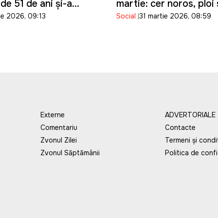
de 51 de ani și-a
martie: cer noros, ploi 
ie 2026, 09:13
Social
31 martie 2026, 08:59
ața după ce a pierdut
temperaturi moderate 
asupra tractorului pe
țara
nducea
Externe
ADVERTORIALE
Comentariu
Contacte
Zvonul Zilei
Termeni și condiț
Zvonul Săptămânii
Politica de confi