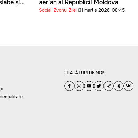
slabe și
aerian al Republicii Moldova
Social
Zvonul Zilei
31 martie 2026, 08:45
în toată
FII ALĂTURI DE NOI!
ii
dențialitate