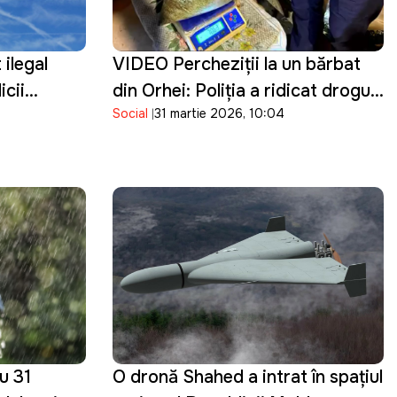
 ilegal
VIDEO Percheziţii la un bărbat
icii
din Orhei: Poliţia a ridicat droguri
Social
31 martie 2026, 10:04
de cinci milioane de lei
u 31
O dronă Shahed a intrat în spațiul