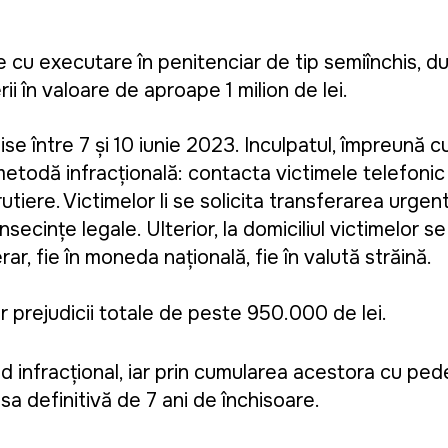
 cu executare în penitenciar de tip semiînchis, d
i în valoare de aproape 1 milion de lei.
ise între 7 și 10 iunie 2023. Inculpatul, împreună 
 metodă infracțională: contacta victimele telefonic 
utiere. Victimelor li se solicita transferarea urgen
secințe legale. Ulterior, la domiciliul victimelor 
r, fie în moneda națională, fie în valută străină.
or prejudicii totale de peste 950.000 de lei.
d infracțional, iar prin cumularea acestora cu pe
a definitivă de 7 ani de închisoare.