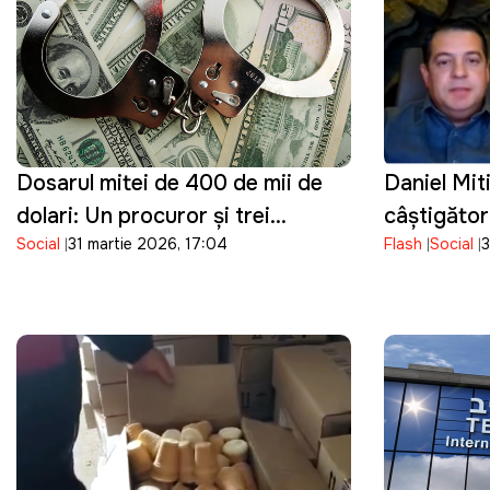
Dosarul mitei de 400 de mii de
Daniel Mit
dolari: Un procuror și trei
câștigător
Social
31 martie 2026, 17:04
Flash
Social
3
angajați ai poliției au fost reținuți
funcția de