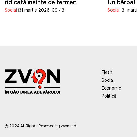
ridicată înainte de termen
Un bărbat 
Social
31 martie 2026, 09:43
Social
31 mart
pierdut vi
controlul 
care îl co
Flash
Social
Economic
Politică
© 2024 All Rights Reserved by zvon.md.