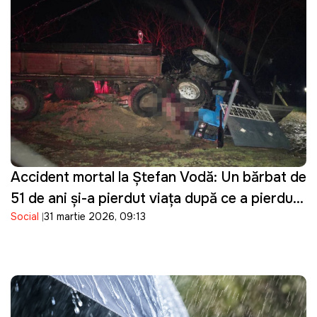
Accident mortal la Ștefan Vodă: Un bărbat de
51 de ani și-a pierdut viața după ce a pierdut
Social
31 martie 2026, 09:13
controlul asupra tractorului pe care îl
conducea