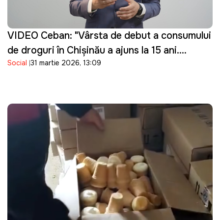
VIDEO Ceban: "Vârsta de debut a consumului
de droguri în Chișinău a ajuns la 15 ani.
Social
31 martie 2026, 13:09
Guvernarea cu ce se ocupă?"