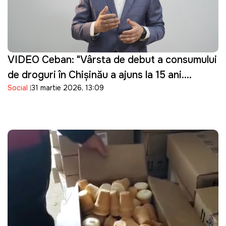
VIDEO Ceban: "Vârsta de debut a consumului
de droguri în Chișinău a ajuns la 15 ani.
Social
31 martie 2026, 13:09
Guvernarea cu ce se ocupă?"