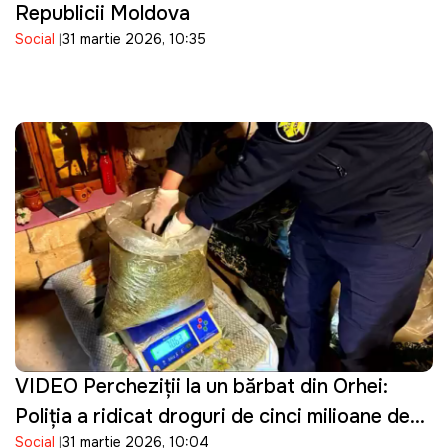
Republicii Moldova
Social
31 martie 2026, 10:35
VIDEO Percheziţii la un bărbat din Orhei:
Poliţia a ridicat droguri de cinci milioane de
Social
31 martie 2026, 10:04
lei