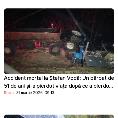
Accident mortal la Ștefan Vodă: Un bărbat de
51 de ani și-a pierdut viața după ce a pierdut
Social
31 martie 2026, 09:13
controlul asupra tractorului pe care îl
conducea