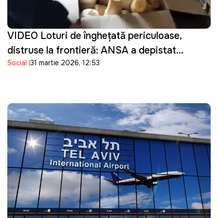
VIDEO Loturi de înghețată periculoase,
distruse la frontieră: ANSA a depistat
Social
31 martie 2026, 12:53
bacterii în produsele importate