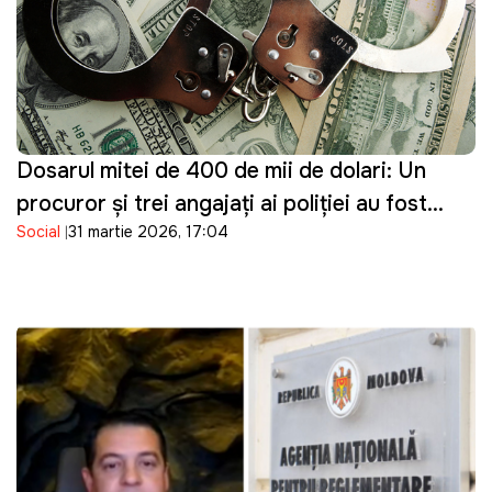
Dosarul mitei de 400 de mii de dolari: Un
procuror și trei angajați ai poliției au fost
Social
31 martie 2026, 17:04
reținuți