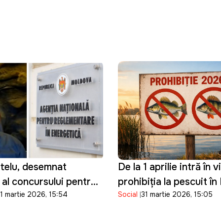
itelu, desemnat
De la 1 aprilie intră în 
 al concursului pentru
prohibiția la pescuit î
1 martie 2026, 15:54
Social
31 martie 2026, 15:05
 director al ANRE
Moldova