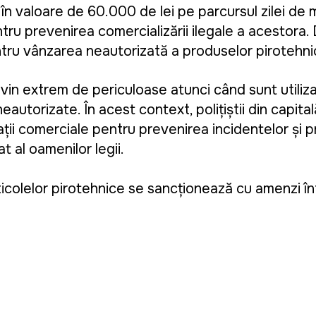
e în valoare de 60.000 de lei pe parcursul zilei de m
ru prevenirea comercializării ilegale a acestora.
ntru vânzarea neautorizată a produselor pirotehni
evin extrem de periculoase atunci când sunt utiliz
utorizate. În acest context, polițiștii din capital
pații comerciale pentru prevenirea incidentelor și 
t al oamenilor legii.
ticolelor pirotehnice se sancționează cu amenzi în