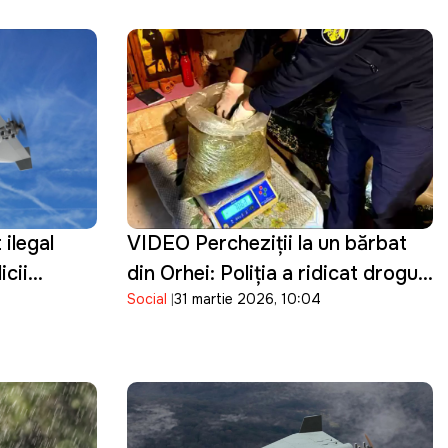
 ilegal
VIDEO Percheziţii la un bărbat
icii
din Orhei: Poliţia a ridicat droguri
Social
31 martie 2026, 10:04
de cinci milioane de lei