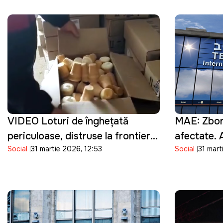
VIDEO Loturi de înghețată
MAE: Zboru
periculoase, distruse la frontieră:
afectate. 
Social
31 martie 2026, 12:53
Social
31 mart
ANSA a depistat bacterii în
rămâne înch
produsele importate