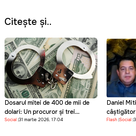
Citeşte şi..
Dosarul mitei de 400 de mii de
Daniel Mit
dolari: Un procuror și trei
câștigător
Social
31 martie 2026, 17:04
Flash
Social
3
angajați ai poliției au fost reținuți
funcția de