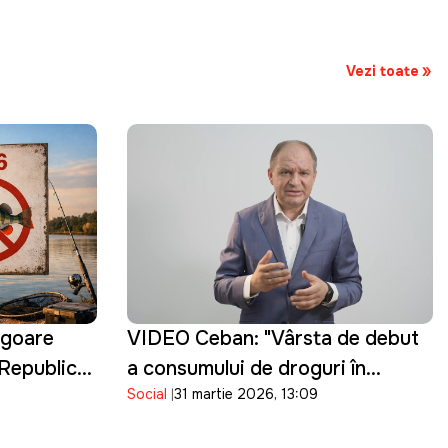
Vezi toate
vigoare
VIDEO Ceban: "Vârsta de debut
n Republica
a consumului de droguri în
Social
31 martie 2026, 13:09
Chișinău a ajuns la 15 ani.
Guvernarea cu ce se ocupă?"