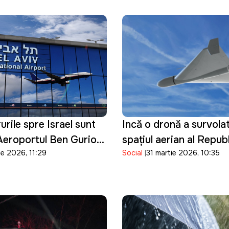
rile spre Israel sunt
Incă o dronă a survolat
Aeroportul Ben Gurion
spațiul aerian al Republ
ie 2026, 11:29
Social
31 martie 2026, 10:35
is până la 16 aprilie
Moldova