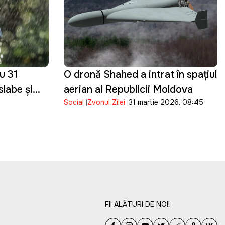
u 31
O dronă Shahed a intrat în spațiul
slabe și
aerian al Republicii Moldova
Social
Zvonul Zilei
31 martie 2026, 08:45
în toată
FII ALĂTURI DE NOI!