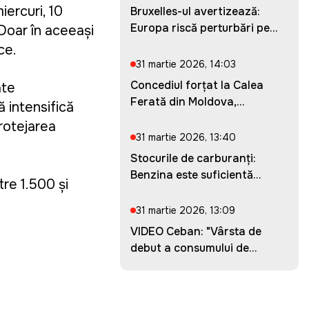
iercuri, 10
Bruxelles-ul avertizează:
Europa riscă perturbări pe...
 Doar în aceeași
ce.
31 martie 2026, 14:03
Concediul forțat la Calea
ate
Ferată din Moldova,
ă intensifică
prelung...
protejarea
31 martie 2026, 13:40
Stocurile de carburanți:
Benzina este suficientă
tre 1.500 și
pent...
31 martie 2026, 13:09
VIDEO Ceban: "Vârsta de
debut a consumului de
droguri...