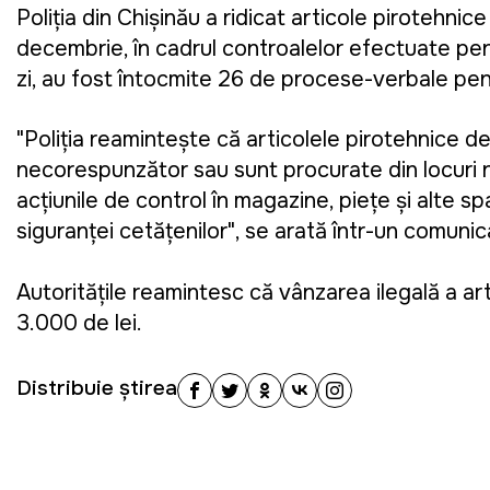
Poliția din Chișinău a ridicat articole pirotehnic
decembrie, în cadrul controalelor efectuate pent
zi, au fost întocmite 26 de procese-verbale pe
"Poliția reamintește că articolele pirotehnice d
necorespunzător sau sunt procurate din locuri nea
acțiunile de control în magazine, piețe și alte s
siguranței cetățenilor", se arată într-un comunica
Autoritățile reamintesc că vânzarea ilegală a ar
3.000 de lei.
Distribuie știrea