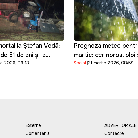
ortal la Ștefan Vodă:
Prognoza meteo pentr
de 51 de ani și-a
martie: cer noros, ploi 
ie 2026, 09:13
Social
31 martie 2026, 08:59
ața după ce a pierdut
temperaturi moderate 
asupra tractorului pe
țara
nducea
Externe
ADVERTORIALE
Comentariu
Contacte