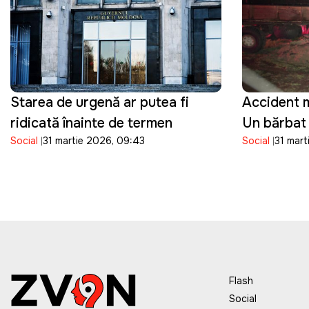
Starea de urgență ar putea fi
Accident m
ridicată înainte de termen
Un bărbat 
Social
31 martie 2026, 09:43
Social
31 mart
pierdut vi
controlul 
care îl co
Flash
Social