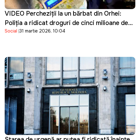
VIDEO Percheziţii la un bărbat din Orhei:
Poliţia a ridicat droguri de cinci milioane de
Social
31 martie 2026, 10:04
lei
Starea de urgență ar putea fi ridicată înainte