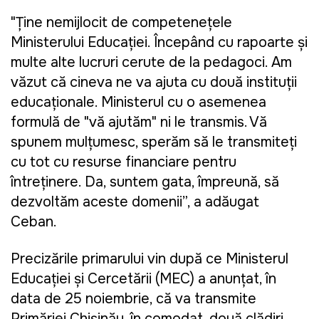
"Ţine nemijlocit de competeneţele
Ministerului Educaţiei. Începând cu rapoarte şi
multe alte lucruri cerute de la pedagoci. Am
văzut că cineva ne va ajuta cu două instituţii
educaţionale. Ministerul cu o asemenea
formulă de "vă ajutăm" ni le transmis. Vă
spunem mulţumesc, sperăm să le transmiteţi
cu tot cu resurse financiare pentru
întreţinere. Da, suntem gata, împreună, să
dezvoltăm aceste domenii”, a adăugat
Ceban.
Precizările primarului vin după ce Ministerul
Educației și Cercetării (MEC) a anunțat, în
data de 25 noiembrie, că va transmite
Primăriei Chișinău, în comodat, două clădiri