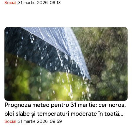
Social
31 martie 2026, 09:13
controlul asupra tractorului pe care îl
conducea
Prognoza meteo pentru 31 martie: cer noros,
ploi slabe și temperaturi moderate în toată
Social
31 martie 2026, 08:59
țara