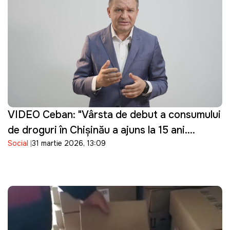
VIDEO Ceban: "Vârsta de debut a consumului
de droguri în Chișinău a ajuns la 15 ani.
Social
31 martie 2026, 13:09
Guvernarea cu ce se ocupă?"