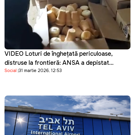
VIDEO Loturi de înghețată periculoase,
distruse la frontieră: ANSA a depistat
Social
31 martie 2026, 12:53
bacterii în produsele importate