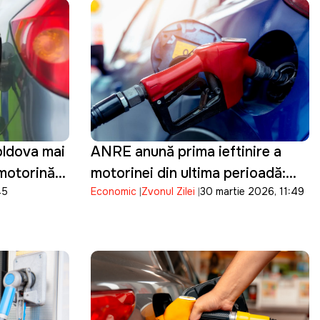
oldova mai
ANRE anunță prima ieftinire a
 motorină
motorinei din ultima perioadă:
45
Economic
Zvonul Zilei
30 martie 2026, 11:49
Prețul scade cu 17 bani