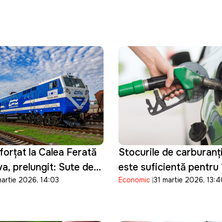
forțat la Calea Ferată
Stocurile de carburanț
a, prelungit: Sute de
este suficientă pentru 1
martie 2026, 14:03
Economic
31 martie 2026, 13:
or reveni la muncă abia
motorina pentru șapte 
consum