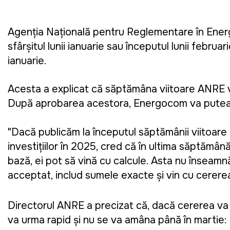
Agenția Națională pentru Reglementare în Energe
sfârșitul lunii ianuarie sau începutul lunii februa
ianuarie.
Acesta a explicat că săptămâna viitoare ANRE v
După aprobarea acestora, Energocom va putea d
"
Dacă publicăm la începutul săptămânii viitoar
investițiilor în 2025, cred că în ultima săptămâ
bază, ei pot să vină cu calcule. Asta nu înseamnă 
acceptat, includ sumele exacte și vin cu cerere
Directorul ANRE a precizat că, dacă cererea va f
va urma rapid și nu se va amâna până în martie: