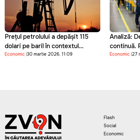
Prețul petrolului a depășit 115
Analiză: De
dolari pe baril în contextul
continuă.
Economic
30 martie 2026, 11:09
Economic
27 
conflictului din Orientul Mijlociu
riscă să pi
potențialul
Flash
Social
Economic