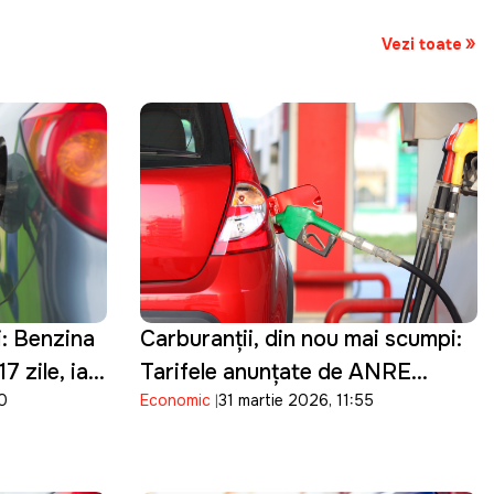
Vezi toate
i: Benzina
Carburanții, din nou mai scumpi:
7 zile, iar
Tarifele anunţate de ANRE
40
Economic
31 martie 2026, 11:55
zile de
pentru 1 aprilie