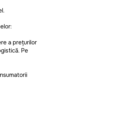
l.
elor:
e a prețurilor
ogistică. Pe
onsumatorii