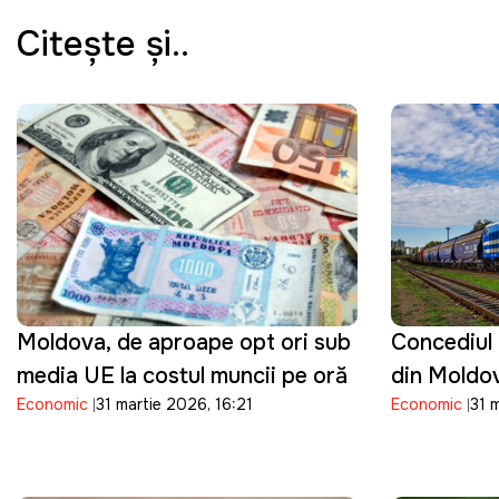
Citeşte şi..
Moldova, de aproape opt ori sub
Concediul 
media UE la costul muncii pe oră
din Moldov
Economic
31 martie 2026, 16:21
Economic
31 
angajați v
în mai