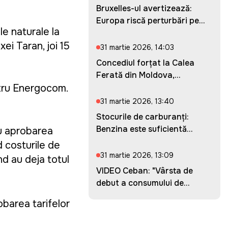
Bruxelles-ul avertizează:
Europa riscă perturbări pe...
e naturale la
xei Taran, joi 15
31 martie 2026, 14:03
Concediul forțat la Calea
Ferată din Moldova,
prelung...
ntru Energocom.
31 martie 2026, 13:40
Stocurile de carburanți:
Benzina este suficientă
cu aprobarea
pent...
d costurile de
31 martie 2026, 13:09
nd au deja totul
VIDEO Ceban: "Vârsta de
debut a consumului de
droguri...
obarea tarifelor