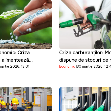
onomic: Criza
Criza carburanților: M
ă alimentează
dispune de stocuri de
martie 2026, 13:01
Economic
30 martie 2026, 12:
îngrășămintelor și
pentru doar șase zile
une pe agricultura din
 Moldova