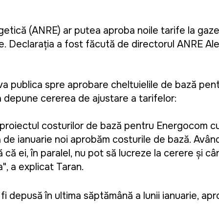
tică (ANRE) ar putea aproba noile tarife la gazel
rie. Declaraţia a fost făcută de directorul ANRE Ale
a publica spre aprobare cheltuielile de bază pe
epune cererea de ajustare a tarifelor:
e proiectul costurilor de bază pentru Energocom 
nă de ianuarie noi aprobăm costurile de bază. Avân
că ei, în paralel, nu pot să lucreze la cerere și câ
a
", a explicat Taran.
i depusă în ultima săptămână a lunii ianuarie, apr