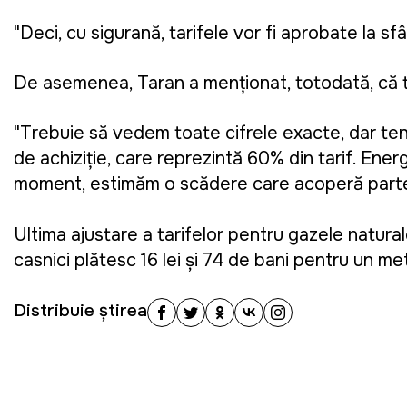
"Deci, cu siguranță, tarifele vor fi aprobate la sf
De asemenea, Taran a menționat, totodată, că te
"Trebuie să vedem toate cifrele exacte, dar ten
de achiziție, care reprezintă 60% din tarif. Energ
moment, estimăm o scădere care acoperă partea de
Ultima ajustare a tarifelor pentru gazele natural
casnici plătesc 16 lei și 74 de bani pentru un me
Distribuie știrea