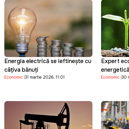
Energia electrică se ieftineşte cu
Expert ec
câţiva bănuţi
energetic
Economic
31 martie 2026, 11:01
Economic
30 
scumpirea 
pune presi
Republica