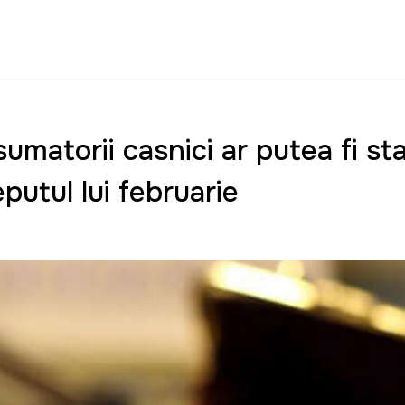
umatorii casnici ar putea fi stab
eputul lui februarie