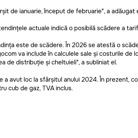
ârșit de ianuarie, început de februarie", a adăugat e
ndințele actuale indică o posibilă scădere a tarif
dința este de scădere. În 2026 se atestă o scăder
ocom va include în calculele sale și costurile de l
 distribuție și cheltuieli", a subliniat el.
e a avut loc la sfârșitul anului 2024. În prezent, c
tru cub de gaz, TVA inclus.