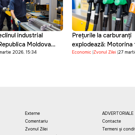
clinul industrial
Prețurile la carburanți
 Republica Moldova
explodează: Motorina 
martie 2026, 15:34
Economic
Zvonul Zilei
27 mart
ardă definitiv
32 de lei pe litru
 industrial
Externe
ADVERTORIALE
Comentariu
Contacte
Zvonul Zilei
Termeni și condiț