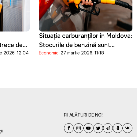
Situația carburanților în Moldova:
trece de
Stocurile de benzină sunt
ie 2026, 12:04
Economic
27 martie 2026, 11:18
suficiente pentru 15 zile, iar cele
de motorină pentru o săptămână
FII ALĂTURI DE NOI!
ii