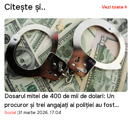
Citeşte şi..
Vezi toate
Dosarul mitei de 400 de mii de dolari: Un
procuror și trei angajați ai poliției au fost
Social
31 martie 2026, 17:04
reținuți