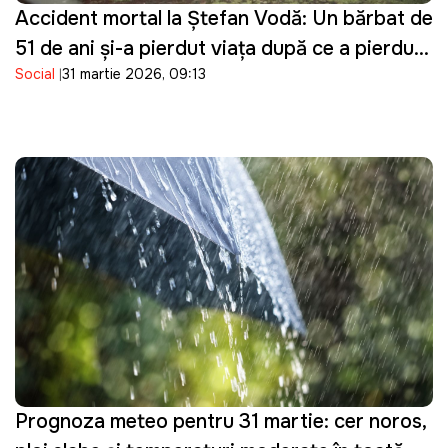
Accident mortal la Ștefan Vodă: Un bărbat de
51 de ani și-a pierdut viața după ce a pierdut
Social
31 martie 2026, 09:13
controlul asupra tractorului pe care îl
conducea
Prognoza meteo pentru 31 martie: cer noros,