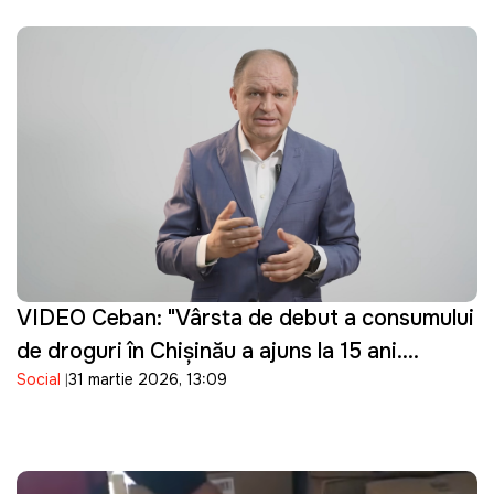
VIDEO Ceban: "Vârsta de debut a consumului
de droguri în Chișinău a ajuns la 15 ani.
Social
31 martie 2026, 13:09
Guvernarea cu ce se ocupă?"