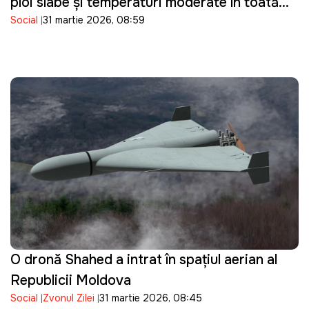
ploi slabe și temperaturi moderate în toată
Social
31 martie 2026, 08:59
țara
O dronă Shahed a intrat în spațiul aerian al
Republicii Moldova
Social
Zvonul Zilei
31 martie 2026, 08:45