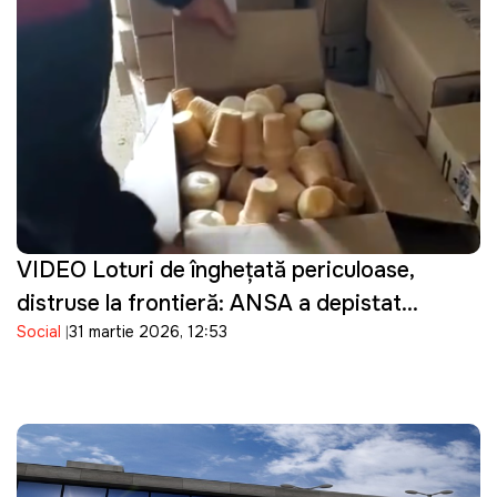
VIDEO Loturi de înghețată periculoase,
distruse la frontieră: ANSA a depistat
Social
31 martie 2026, 12:53
bacterii în produsele importate