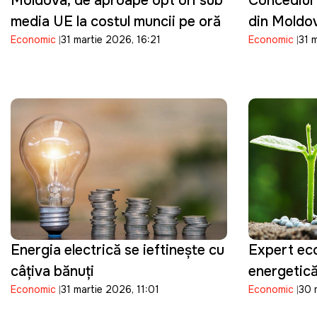
Moldova, de aproape opt ori sub
Concediul 
media UE la costul muncii pe oră
din Moldov
Economic
31 martie 2026, 16:21
Economic
31 
angajați v
în mai
Energia electrică se ieftineşte cu
Expert ec
câţiva bănuţi
energetic
Economic
31 martie 2026, 11:01
Economic
30 
scumpirea 
pune presi