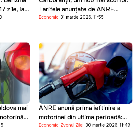
i: Benzina
Carburanții, din nou mai scumpi:
7 zile, iar
Tarifele anunţate de ANRE
40
Economic
31 martie 2026, 11:55
zile de
pentru 1 aprilie
oldova mai
ANRE anunță prima ieftinire a
 motorină
motorinei din ultima perioadă:
45
Economic
Zvonul Zilei
30 martie 2026, 11:49
Prețul scade cu 17 bani