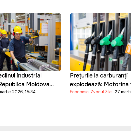
 Moldova
clinul industrial
Prețurile la carburanți
 Republica Moldova
explodează: Motorina 
martie 2026, 15:34
Economic
Zvonul Zilei
27 mart
ardă definitiv
32 de lei pe litru
 industrial