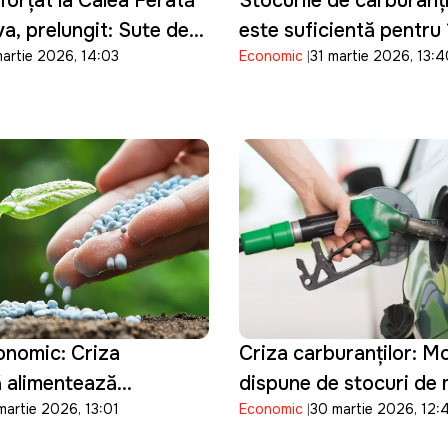
forțat la Calea Ferată
Stocurile de carburanț
a, prelungit: Sute de
este suficientă pentru 1
martie 2026, 14:03
Economic
31 martie 2026, 13:
or reveni la muncă abia
motorina pentru șapte 
consum
onomic: Criza
Criza carburanților: M
ă alimentează
dispune de stocuri de
martie 2026, 13:01
Economic
30 martie 2026, 12:
îngrășămintelor și
pentru doar șase zile
une pe agricultura din