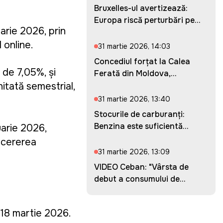
Bruxelles-ul avertizează:
Europa riscă perturbări pe...
arie 2026, prin
 online.
31 martie 2026, 14:03
Concediul forțat la Calea
 de 7,05%, și
Ferată din Moldova,
prelung...
hitată semestrial,
31 martie 2026, 13:40
Stocurile de carburanți:
Benzina este suficientă
uarie 2026,
pent...
, cererea
31 martie 2026, 13:09
VIDEO Ceban: "Vârsta de
debut a consumului de
droguri...
–18 martie 2026.