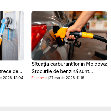
Situația carburanților în Moldova:
trece de
Stocurile de benzină sunt
ie 2026, 12:04
Economic
27 martie 2026, 11:18
suficiente pentru 15 zile, iar cele
de motorină pentru o săptămână