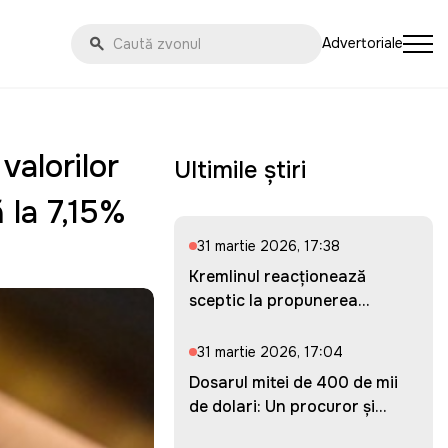
Advertoriale
valorilor
Ultimile știri
 la 7,15%
31 martie 2026, 17:38
Kremlinul reacționează
sceptic la propunerea
Ucrainei...
31 martie 2026, 17:04
Dosarul mitei de 400 de mii
de dolari: Un procuror și...