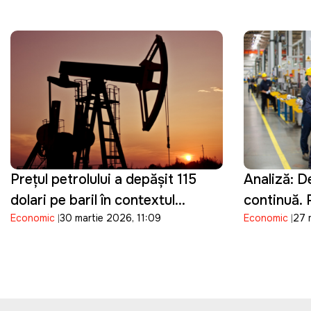
Republica
Prețul petrolului a depășit 115
Analiză: De
dolari pe baril în contextul
continuă.
Economic
30 martie 2026, 11:09
Economic
27 
conflictului din Orientul Mijlociu
riscă să pi
potențialul