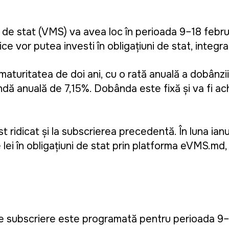
e de stat (VMS) va avea loc în perioada 9–18 febru
 vor putea investi în obligațiuni de stat, integral
maturitatea de doi ani, cu o rată anuală a dobânzii
ndă anuală de 7,15%. Dobânda este fixă și va fi ac
t ridicat și la subscrierea precedentă. În luna ian
 lei în obligațiuni de stat prin platforma eVMS.md
ă de subscriere este programată pentru perioada 9