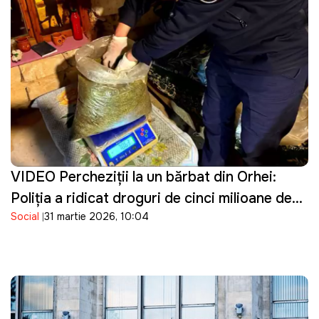
VIDEO Percheziţii la un bărbat din Orhei:
Poliţia a ridicat droguri de cinci milioane de
Social
31 martie 2026, 10:04
lei