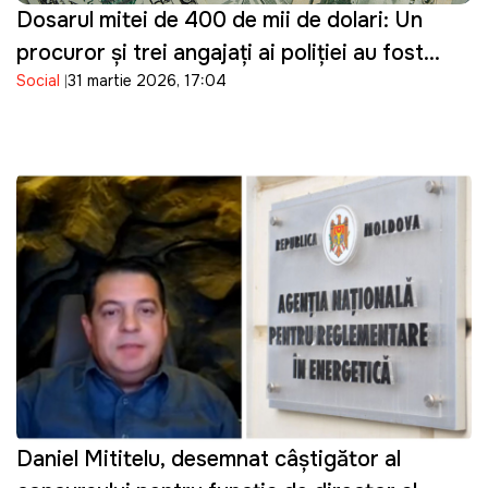
Dosarul mitei de 400 de mii de dolari: Un
procuror și trei angajați ai poliției au fost
Social
31 martie 2026, 17:04
reținuți
Daniel Mititelu, desemnat câștigător al