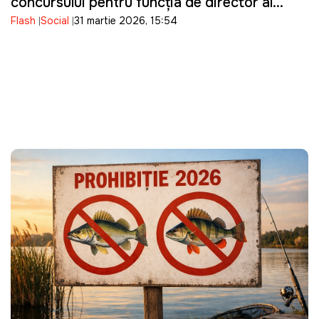
concursului pentru funcția de director al
Flash
Social
31 martie 2026, 15:54
ANRE