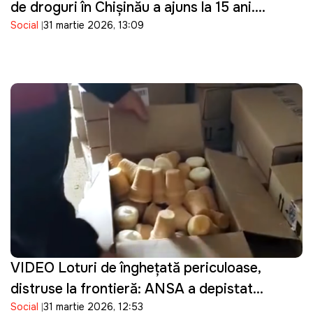
de droguri în Chișinău a ajuns la 15 ani.
Social
31 martie 2026, 13:09
Guvernarea cu ce se ocupă?"
VIDEO Loturi de înghețată periculoase,
distruse la frontieră: ANSA a depistat
Social
31 martie 2026, 12:53
bacterii în produsele importate