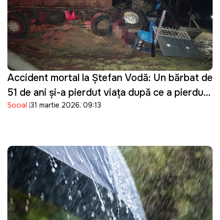
Accident mortal la Ștefan Vodă: Un bărbat de
51 de ani și-a pierdut viața după ce a pierdut
Social
31 martie 2026, 09:13
controlul asupra tractorului pe care îl
conducea