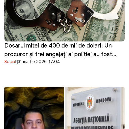
Dosarul mitei de 400 de mii de dolari: Un
procuror și trei angajați ai poliției au fost
Social
31 martie 2026, 17:04
reținuți