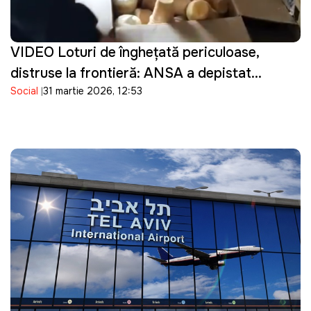
VIDEO Loturi de înghețată periculoase,
distruse la frontieră: ANSA a depistat
Social
31 martie 2026, 12:53
bacterii în produsele importate