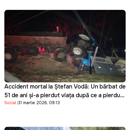
Accident mortal la Ștefan Vodă: Un bărbat de
51 de ani și-a pierdut viața după ce a pierdut
Social
31 martie 2026, 09:13
controlul asupra tractorului pe care îl
conducea