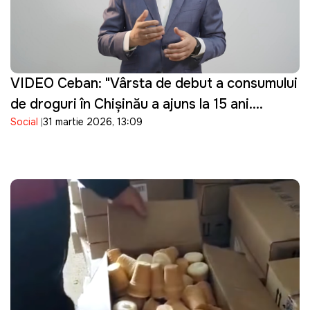
VIDEO Ceban: "Vârsta de debut a consumului
de droguri în Chișinău a ajuns la 15 ani.
Social
31 martie 2026, 13:09
Guvernarea cu ce se ocupă?"