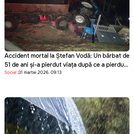
Accident mortal la Ștefan Vodă: Un bărbat de
51 de ani și-a pierdut viața după ce a pierdut
Social
31 martie 2026, 09:13
controlul asupra tractorului pe care îl
conducea