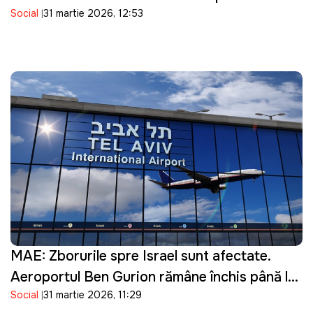
Social
31 martie 2026, 12:53
bacterii în produsele importate
MAE: Zborurile spre Israel sunt afectate.
Aeroportul Ben Gurion rămâne închis până la
Social
31 martie 2026, 11:29
16 aprilie