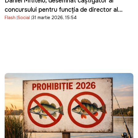
Daniel Mititelu, desemnat câștigător al
concursului pentru funcția de director al
Flash
Social
31 martie 2026, 15:54
ANRE