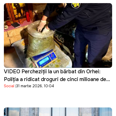
VIDEO Percheziţii la un bărbat din Orhei:
Poliţia a ridicat droguri de cinci milioane de
Social
31 martie 2026, 10:04
lei