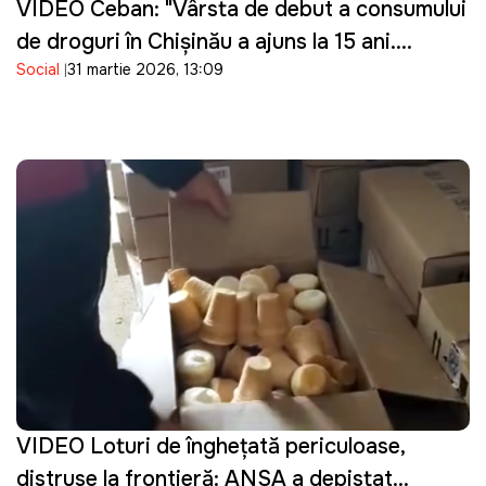
VIDEO Ceban: "Vârsta de debut a consumului
de droguri în Chișinău a ajuns la 15 ani.
Social
31 martie 2026, 13:09
Guvernarea cu ce se ocupă?"
VIDEO Loturi de înghețată periculoase,
distruse la frontieră: ANSA a depistat