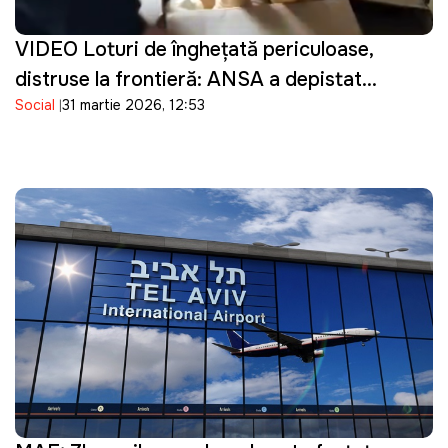
VIDEO Loturi de înghețată periculoase,
distruse la frontieră: ANSA a depistat
Social
31 martie 2026, 12:53
bacterii în produsele importate