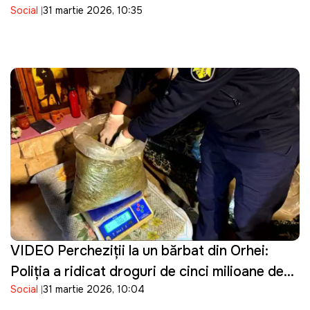
Social
31 martie 2026, 10:35
VIDEO Percheziţii la un bărbat din Orhei:
Poliţia a ridicat droguri de cinci milioane de
Social
31 martie 2026, 10:04
lei