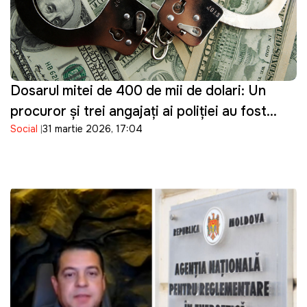
Dosarul mitei de 400 de mii de dolari: Un
procuror și trei angajați ai poliției au fost
Social
31 martie 2026, 17:04
reținuți