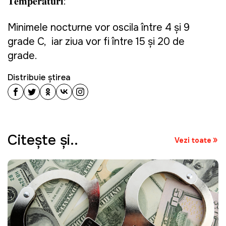
𝐓𝐞𝐦𝐩𝐞𝐫𝐚𝐭𝐮𝐫𝐢:
Minimele nocturne vor oscila între 4 și 9
grade C, iar ziua vor fi între 15 și 20 de
grade.
Distribuie știrea
Citeşte şi..
Vezi toate