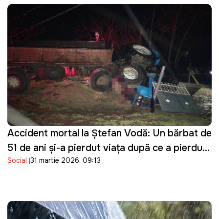
Accident mortal la Ștefan Vodă: Un bărbat de
51 de ani și-a pierdut viața după ce a pierdut
Social
31 martie 2026, 09:13
controlul asupra tractorului pe care îl
conducea