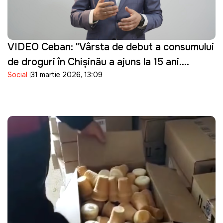
VIDEO Ceban: "Vârsta de debut a consumului
de droguri în Chișinău a ajuns la 15 ani.
Social
31 martie 2026, 13:09
Guvernarea cu ce se ocupă?"