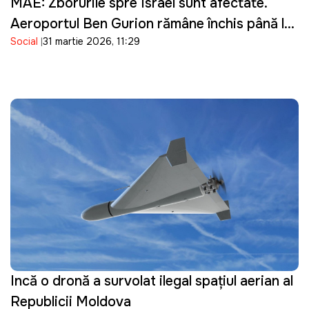
MAE: Zborurile spre Israel sunt afectate.
Aeroportul Ben Gurion rămâne închis până la
Social
31 martie 2026, 11:29
16 aprilie
Incă o dronă a survolat ilegal spațiul aerian al
Republicii Moldova