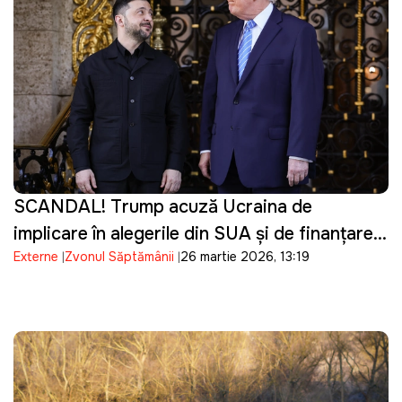
SCANDAL! Trump acuză Ucraina de
implicare în alegerile din SUA și de finanțarea
Externe
Zvonul Săptămânii
26 martie 2026, 13:19
campaniei lui Biden