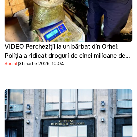
VIDEO Percheziţii la un bărbat din Orhei:
Poliţia a ridicat droguri de cinci milioane de
Social
31 martie 2026, 10:04
lei