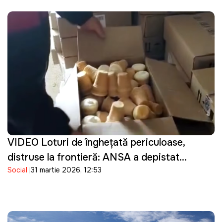
VIDEO Loturi de înghețată periculoase,
distruse la frontieră: ANSA a depistat
Social
31 martie 2026, 12:53
bacterii în produsele importate