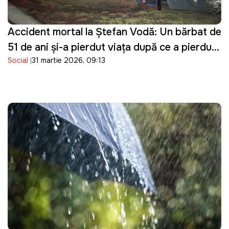
Accident mortal la Ștefan Vodă: Un bărbat de
51 de ani și-a pierdut viața după ce a pierdut
Social
31 martie 2026, 09:13
controlul asupra tractorului pe care îl
conducea