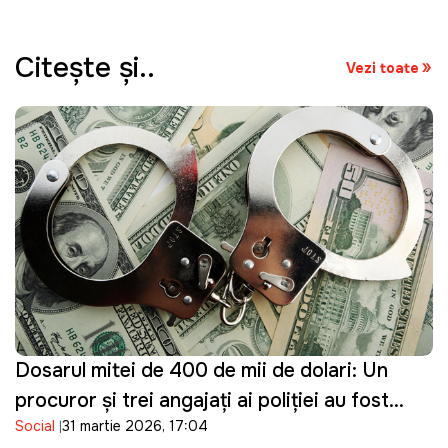
Citeşte şi..
Vezi toate
Dosarul mitei de 400 de mii de dolari: Un
procuror și trei angajați ai poliției au fost
Social
31 martie 2026, 17:04
reținuți