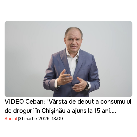
VIDEO Ceban: "Vârsta de debut a consumului
de droguri în Chișinău a ajuns la 15 ani.
Social
31 martie 2026, 13:09
Guvernarea cu ce se ocupă?"