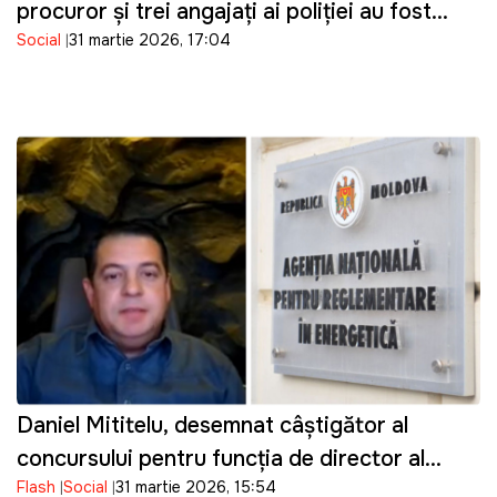
procuror și trei angajați ai poliției au fost
Social
31 martie 2026, 17:04
reținuți
Daniel Mititelu, desemnat câștigător al
concursului pentru funcția de director al
Flash
Social
31 martie 2026, 15:54
ANRE