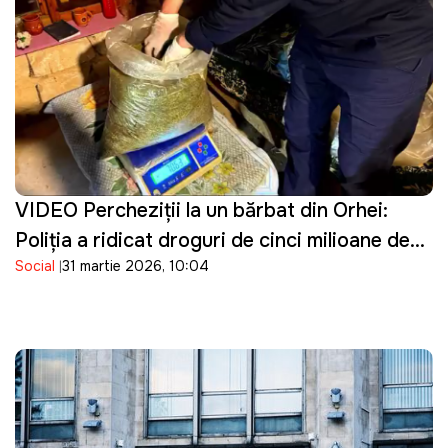
VIDEO Percheziţii la un bărbat din Orhei:
Poliţia a ridicat droguri de cinci milioane de
Social
31 martie 2026, 10:04
lei