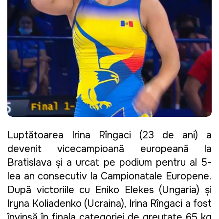
Luptătoarea Irina Rîngaci (23 de ani) a
devenit vicecampioană europeană la
Bratislava și a urcat pe podium pentru al 5-
lea an consecutiv la Campionatale Europene.
După victoriile cu Eniko Elekes (Ungaria) și
Iryna Koliadenko (Ucraina), Irina Rîngaci a fost
învinsă în finala categoriei de greutate 65 kg