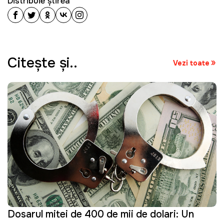
Distribuie știrea
Citeşte şi..
Vezi toate
Dosarul mitei de 400 de mii de dolari: Un