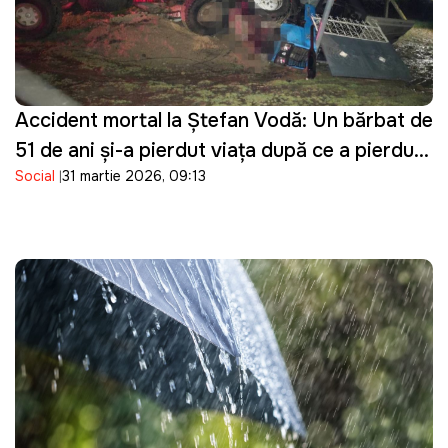
Accident mortal la Ștefan Vodă: Un bărbat de
51 de ani și-a pierdut viața după ce a pierdut
Social
31 martie 2026, 09:13
controlul asupra tractorului pe care îl
conducea