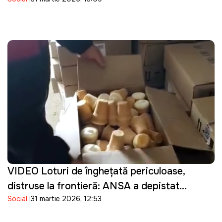
Guvernarea cu ce se ocupă?"
VIDEO Loturi de înghețată periculoase,
distruse la frontieră: ANSA a depistat
Social
31 martie 2026, 12:53
bacterii în produsele importate