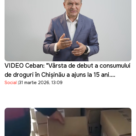
VIDEO Ceban: "Vârsta de debut a consumului
de droguri în Chișinău a ajuns la 15 ani.
Social
31 martie 2026, 13:09
Guvernarea cu ce se ocupă?"