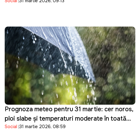
Social
31 martie 2026, 09:13
controlul asupra tractorului pe care îl
conducea
Prognoza meteo pentru 31 martie: cer noros,
ploi slabe și temperaturi moderate în toată
Social
31 martie 2026, 08:59
țara