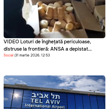
VIDEO Loturi de înghețată periculoase,
distruse la frontieră: ANSA a depistat
Social
31 martie 2026, 12:53
bacterii în produsele importate