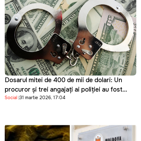
Dosarul mitei de 400 de mii de dolari: Un
procuror și trei angajați ai poliției au fost
Social
31 martie 2026, 17:04
reținuți