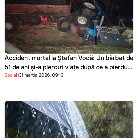
Accident mortal la Ștefan Vodă: Un bărbat de
51 de ani și-a pierdut viața după ce a pierdut
Social
31 martie 2026, 09:13
controlul asupra tractorului pe care îl
conducea