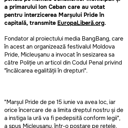
a primarului Ion Ceban care au votat
pentru interzicerea Marșului Pride în
capitală, transmite
EuropaLiberă.org
.
Fondator al proiectului media BangBang, care
în acest an organizează festivalul Moldova
Pride, Micleușanu a invocat în sesizarea sa
către Poliție un articol din Codul Penal privind
"încălcarea egalității în drepturi".
"Marșul Pride de pe 15 iunie va avea loc, iar
orice încercare de a limita dreptul nostru și de
a instiga la ură va fi pedepsită conform legii",
a spus Micleușanu, într-o postare pe rețele.