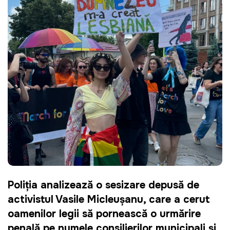
Poliția analizează o sesizare depusă de
activistul Vasile Micleușanu, care a cerut
oamenilor legii să pornească o urmărire
penală pe numele consilierilor municipali și