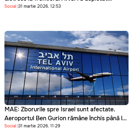
Social
31 martie 2026, 12:53
bacterii în produsele importate
MAE: Zborurile spre Israel sunt afectate.
Aeroportul Ben Gurion rămâne închis până la
Social
31 martie 2026, 11:29
16 aprilie