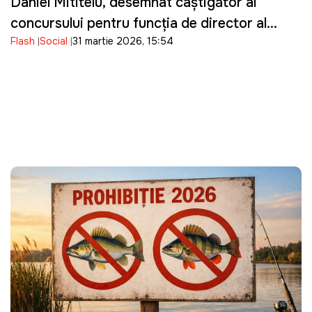
Daniel Mititelu, desemnat câștigător al
concursului pentru funcția de director al
Flash
Social
31 martie 2026, 15:54
ANRE