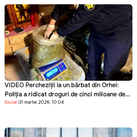
VIDEO Percheziţii la un bărbat din Orhei:
Poliţia a ridicat droguri de cinci milioane de
Social
31 martie 2026, 10:04
lei