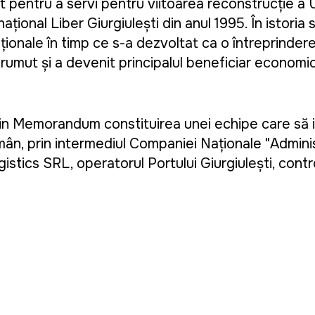
nat pentru a servi pentru viitoarea reconstrucție a
ațional Liber Giurgiulești din anul 1995. În istoria s
ționale în timp ce s-a dezvoltat ca o întreprinde
umut și a devenit principalul beneficiar economic 
in Memorandum constituirea unei echipe care să i
n, prin intermediul Companiei Naționale "Administ
stics SRL, operatorul Portului Giurgiulești, contr