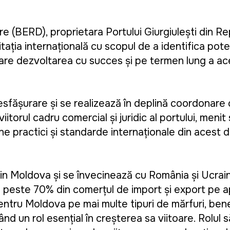
 (BERD), proprietara Portului Giurgiulești din R
icitația internațională cu scopul de a identifica poten
tinuare dezvoltarea cu succes și pe termen lung a ac
 desfășurare și se realizează în deplină coordonare
itorul cadru comercial și juridic al portului, menit 
une practici și standarde internaționale din acest 
din Moldova și se învecinează cu România și Ucrain
e peste 70% din comerțul de import și export pe ap
entru Moldova pe mai multe tipuri de mărfuri, bene
d un rol esențial în creșterea sa viitoare. Rolul s