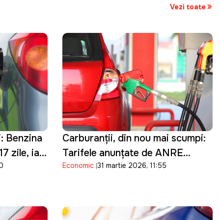
Vezi toate
i: Benzina
Carburanții, din nou mai scumpi:
7 zile, iar
Tarifele anunţate de ANRE
40
Economic
31 martie 2026, 11:55
zile de
pentru 1 aprilie