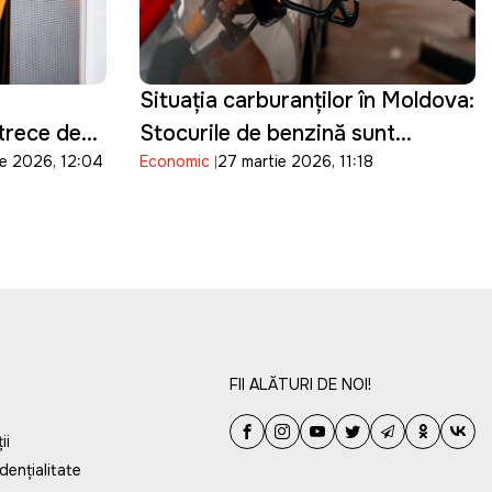
Situația carburanților în Moldova:
trece de
Stocurile de benzină sunt
ie 2026, 12:04
Economic
27 martie 2026, 11:18
suficiente pentru 15 zile, iar cele
de motorină pentru o săptămână
FII ALĂTURI DE NOI!
ii
dențialitate