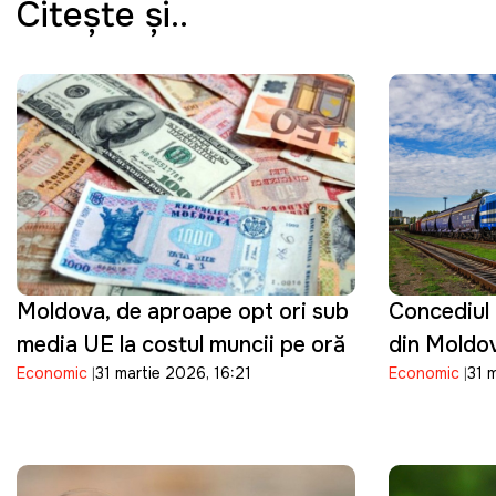
Citeşte şi..
Moldova, de aproape opt ori sub
Concediul 
media UE la costul muncii pe oră
din Moldov
Economic
31 martie 2026, 16:21
Economic
31 
angajați v
în mai