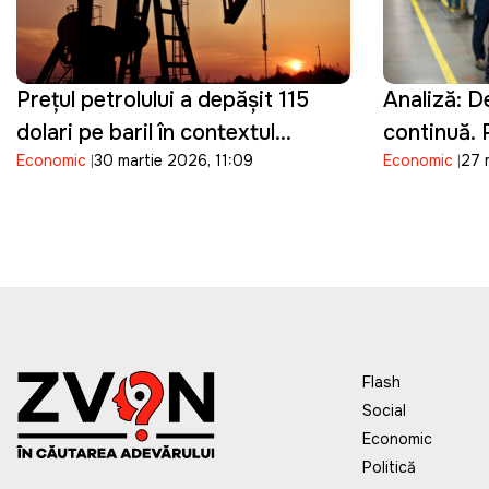
Prețul petrolului a depășit 115
Analiză: De
dolari pe baril în contextul
continuă.
Economic
30 martie 2026, 11:09
Economic
27 
conflictului din Orientul Mijlociu
riscă să pi
potențialul
Flash
Social
Economic
Politică