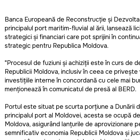
Banca Europeană de Reconstrucție și Dezvoltare
principalul port maritim-fluvial al țării, lansează l
strategici și financiari care pot sprijini în con
strategic pentru Republica Moldova.
"Procesul de fuziuni și achiziții este în curs de
Republicii Moldova, inclusiv în ceea ce privește vi
investițiile interne în concordanță cu cele mai b
menționează în comunicatul de presă al BERD.
Portul este situat pe scurta porțiune a Dunării 
principalul port al Moldovei, acesta se ocupă d
Moldova, asigurând lanțurile de aprovizionare p
semnificativ economia Republicii Moldova și jucân