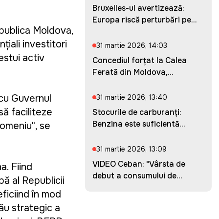
Bruxelles-ul avertizează:
Europa riscă perturbări pe...
epublica Moldova,
țiali investitori
31 martie 2026, 14:03
estui activ
Concediul forțat la Calea
Ferată din Moldova,
prelung...
 cu Guvernul
31 martie 2026, 13:40
să faciliteze
Stocurile de carburanți:
Benzina este suficientă
domeniu", se
pent...
31 martie 2026, 13:09
VIDEO Ceban: "Vârsta de
a. Fiind
debut a consumului de
ă al Republicii
droguri...
ficiind în mod
ău strategic a