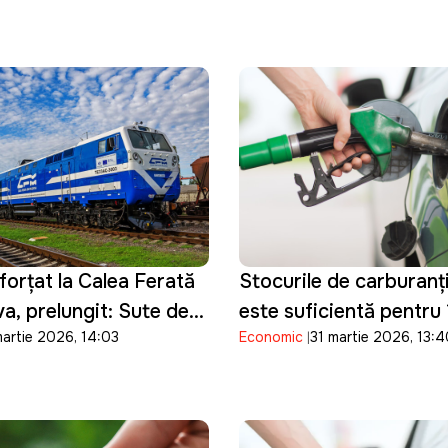
forțat la Calea Ferată
Stocurile de carburanț
a, prelungit: Sute de
este suficientă pentru 1
martie 2026, 14:03
Economic
31 martie 2026, 13:
or reveni la muncă abia
motorina pentru șapte 
consum