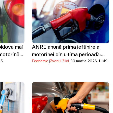
oldova mai
ANRE anunță prima ieftinire a
 motorină
motorinei din ultima perioadă:
45
Economic
Zvonul Zilei
30 martie 2026, 11:49
Prețul scade cu 17 bani