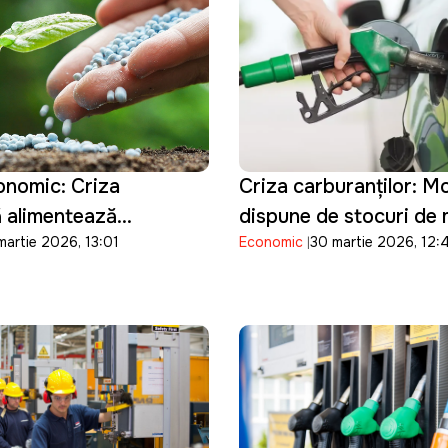
onomic: Criza
Criza carburanților: M
ă alimentează
dispune de stocuri de
martie 2026, 13:01
Economic
30 martie 2026, 12:
îngrășămintelor și
pentru doar șase zile
une pe agricultura din
 Moldova