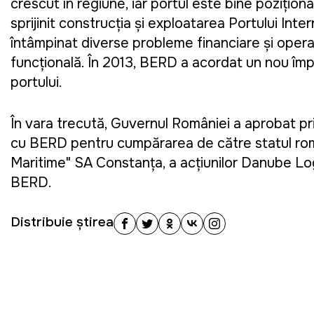
crescut în regiune, iar portul este bine pozițio
sprijinit construcția și exploatarea Portului Intern
întâmpinat diverse probleme financiare și opera
funcțională. În 2013, BERD a acordat un nou împr
portului.
În vara trecută, Guvernul României a aprobat pr
cu BERD pentru cumpărarea de către statul româ
Maritime" SA Constanța, a acțiunilor Danube Logi
BERD.
Distribuie știrea