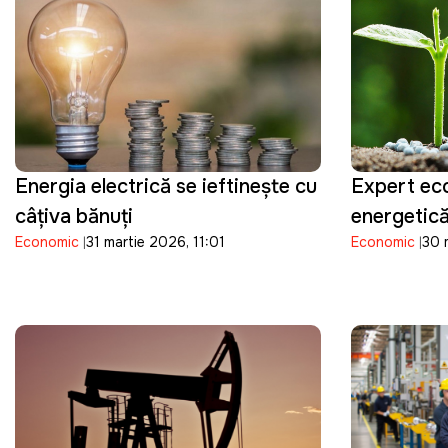
Energia electrică se ieftineşte cu
Expert ec
câţiva bănuţi
energetic
Economic
31 martie 2026, 11:01
Economic
30 
scumpirea 
pune presi
Republica