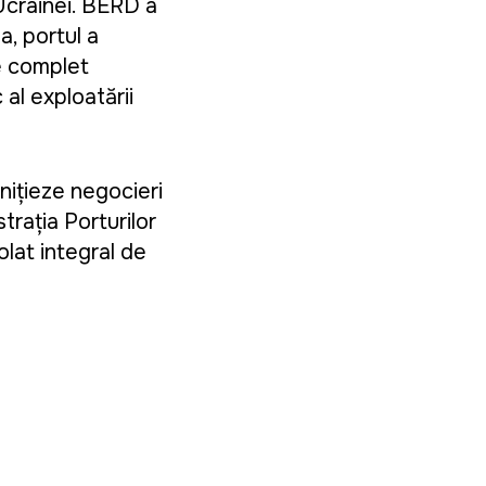
 Ucrainei. BERD a
a, portul a
re complet
al exploatării
nițieze negocieri
rația Porturilor
olat integral de