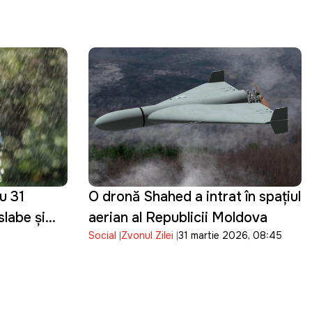
u 31
O dronă Shahed a intrat în spațiul
slabe și
aerian al Republicii Moldova
Social
Zvonul Zilei
31 martie 2026, 08:45
în toată