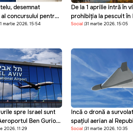
itelu, desemnat
De la 1 aprilie intră în 
 al concursului pentru
prohibiția la pescuit î
1 martie 2026, 15:54
Social
31 martie 2026, 15:05
 director al ANRE
Moldova
rile spre Israel sunt
Incă o dronă a survolat
Aeroportul Ben Gurion
spațiul aerian al Republ
ie 2026, 11:29
Social
31 martie 2026, 10:35
is până la 16 aprilie
Moldova