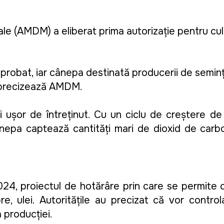
icale (AMDM)
a eliberat prima autorizație pentru
cu
robat, iar cânepa destinată producerii de semințe,
, precizează AMDM.
și ușor de întreținut. Cu un ciclu de creștere de
nepa captează cantități mari de dioxid de carbo
24, proiectul de hotărâre prin care se permite c
, ulei. Autoritățile au precizat că vor controla 
a producției.