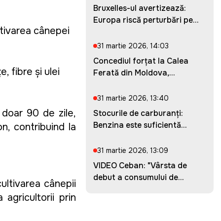
Bruxelles-ul avertizează:
Europa riscă perturbări pe...
ltivarea cânepei
31 martie 2026, 14:03
Concediul forțat la Calea
 fibre și ulei
Ferată din Moldova,
prelung...
31 martie 2026, 13:40
 doar 90 de zile,
Stocurile de carburanți:
Benzina este suficientă
n, contribuind la
pent...
31 martie 2026, 13:09
VIDEO Ceban: "Vârsta de
debut a consumului de
ultivarea cânepii
droguri...
agricultorii prin