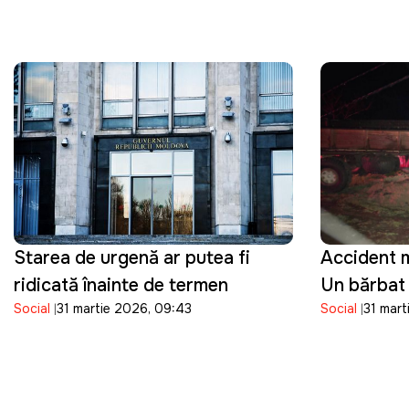
produsele importate
Starea de urgență ar putea fi
Accident m
ridicată înainte de termen
Un bărbat 
Social
31 martie 2026, 09:43
Social
31 mart
pierdut vi
controlul 
care îl co