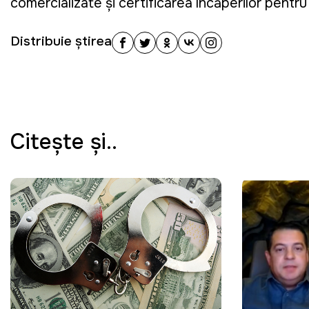
comercializate şi certificarea încăperilor pentru
Distribuie știrea
Citeşte şi..