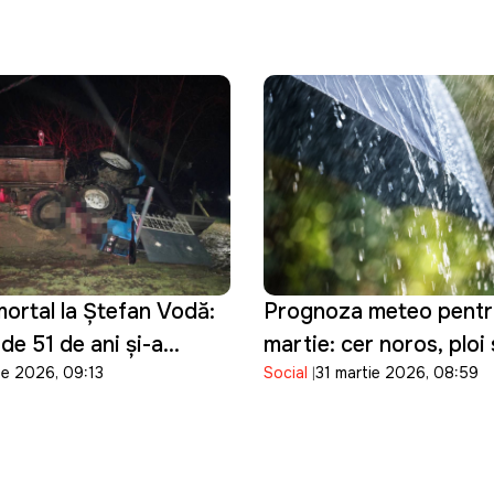
ortal la Ștefan Vodă:
Prognoza meteo pentr
de 51 de ani și-a
martie: cer noros, ploi 
ie 2026, 09:13
Social
31 martie 2026, 08:59
ața după ce a pierdut
temperaturi moderate 
asupra tractorului pe
țara
nducea