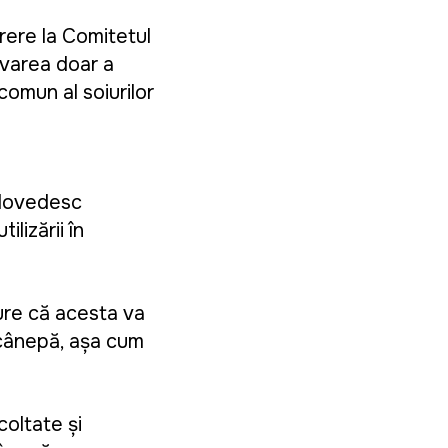
rere la Comitetul
ivarea doar a
comun al soiurilor
e dovedesc
ilizării în
gure că acesta va
a cânepă, așa cum
coltate și