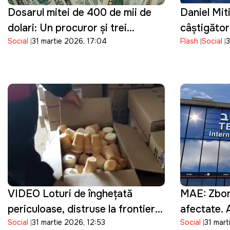
Dosarul mitei de 400 de mii de
Daniel Mit
dolari: Un procuror și trei
câștigător
Social
31 martie 2026, 17:04
Flash
Social
3
angajați ai poliției au fost reținuți
funcția de
VIDEO Loturi de înghețată
MAE: Zboru
periculoase, distruse la frontieră:
afectate. 
Social
31 martie 2026, 12:53
Social
31 mart
ANSA a depistat bacterii în
rămâne înch