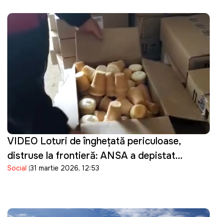
VIDEO Loturi de înghețată periculoase,
distruse la frontieră: ANSA a depistat
Social
31 martie 2026, 12:53
bacterii în produsele importate