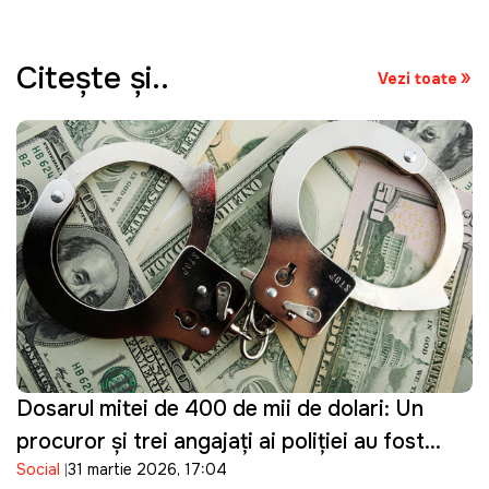
Citeşte şi..
Vezi toate
Dosarul mitei de 400 de mii de dolari: Un
procuror și trei angajați ai poliției au fost
Social
31 martie 2026, 17:04
reținuți