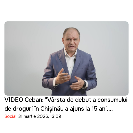
VIDEO Ceban: "Vârsta de debut a consumului
de droguri în Chișinău a ajuns la 15 ani.
Social
31 martie 2026, 13:09
Guvernarea cu ce se ocupă?"