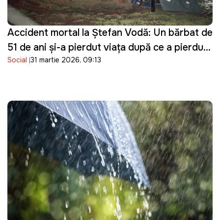
Accident mortal la Ștefan Vodă: Un bărbat de
51 de ani și-a pierdut viața după ce a pierdut
Social
31 martie 2026, 09:13
controlul asupra tractorului pe care îl
conducea