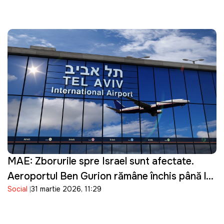
MAE: Zborurile spre Israel sunt afectate.
Aeroportul Ben Gurion rămâne închis până la
Social
31 martie 2026, 11:29
16 aprilie