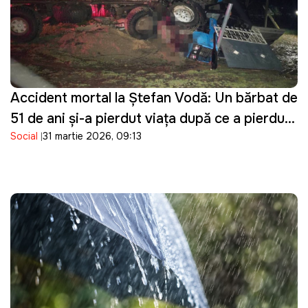
Accident mortal la Ștefan Vodă: Un bărbat de
51 de ani și-a pierdut viața după ce a pierdut
Social
31 martie 2026, 09:13
controlul asupra tractorului pe care îl
conducea