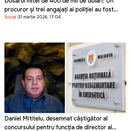
Dosarul mitei de 400 de mii de dolari: Un
procuror și trei angajați ai poliției au fost
Social
31 martie 2026, 17:04
reținuți
Daniel Mititelu, desemnat câștigător al
concursului pentru funcția de director al