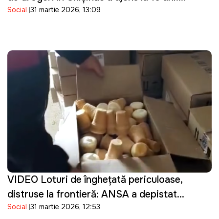
Social
31 martie 2026, 13:09
Guvernarea cu ce se ocupă?"
VIDEO Loturi de înghețată periculoase,
distruse la frontieră: ANSA a depistat
Social
31 martie 2026, 12:53
bacterii în produsele importate