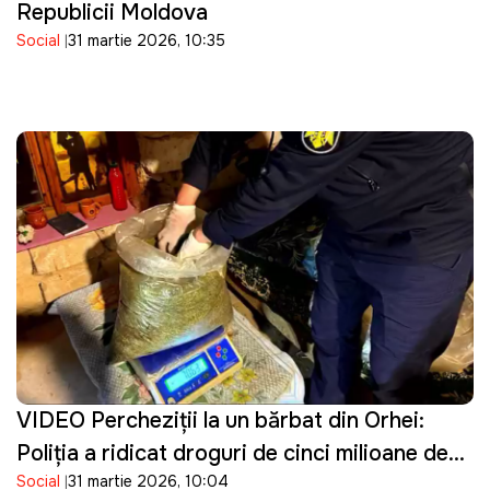
Republicii Moldova
Social
31 martie 2026, 10:35
VIDEO Percheziţii la un bărbat din Orhei:
Poliţia a ridicat droguri de cinci milioane de
Social
31 martie 2026, 10:04
lei