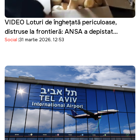
VIDEO Loturi de înghețată periculoase,
distruse la frontieră: ANSA a depistat
Social
31 martie 2026, 12:53
bacterii în produsele importate