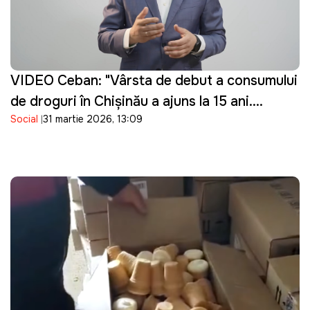
VIDEO Ceban: "Vârsta de debut a consumului
de droguri în Chișinău a ajuns la 15 ani.
Social
31 martie 2026, 13:09
Guvernarea cu ce se ocupă?"