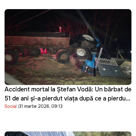
Accident mortal la Ștefan Vodă: Un bărbat de
51 de ani și-a pierdut viața după ce a pierdut
Social
31 martie 2026, 09:13
controlul asupra tractorului pe care îl
conducea