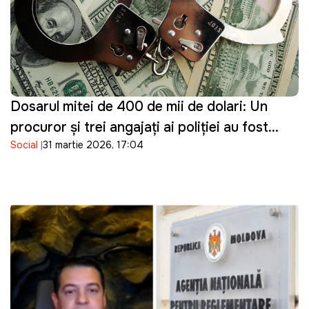
Dosarul mitei de 400 de mii de dolari: Un
procuror și trei angajați ai poliției au fost
Social
31 martie 2026, 17:04
reținuți