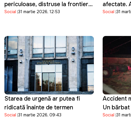
periculoase, distruse la frontieră:
afectate. 
Social
31 martie 2026, 12:53
Social
31 mart
ANSA a depistat bacterii în
rămâne înch
produsele importate
Starea de urgență ar putea fi
Accident m
ridicată înainte de termen
Un bărbat 
Social
31 martie 2026, 09:43
Social
31 mart
pierdut vi
controlul 