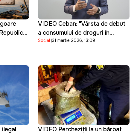
vigoare
VIDEO Ceban: "Vârsta de debut
n Republica
a consumului de droguri în
Social
31 martie 2026, 13:09
Chișinău a ajuns la 15 ani.
Guvernarea cu ce se ocupă?"
 ilegal
VIDEO Percheziţii la un bărbat