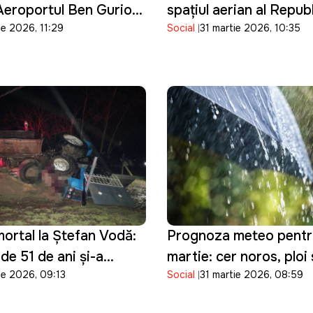
Aeroportul Ben Gurion
spațiul aerian al Republ
ie 2026, 11:29
Social
31 martie 2026, 10:35
is până la 16 aprilie
Moldova
ortal la Ștefan Vodă:
Prognoza meteo pentr
de 51 de ani și-a
martie: cer noros, ploi 
ie 2026, 09:13
Social
31 martie 2026, 08:59
ața după ce a pierdut
temperaturi moderate 
asupra tractorului pe
țara