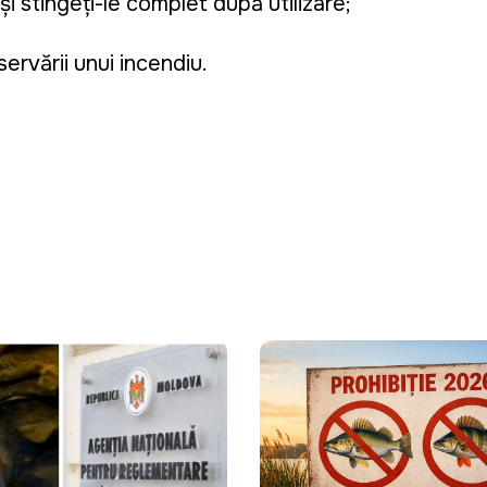
i stingeți-le complet după utilizare;
servării unui incendiu.