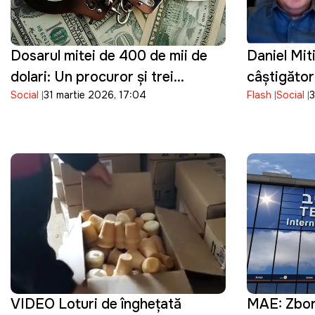
Dosarul mitei de 400 de mii de
Daniel Mit
dolari: Un procuror și trei
câștigător
Social
31 martie 2026, 17:04
Flash
Social
3
angajați ai poliției au fost reținuți
funcția de
VIDEO Loturi de înghețată
MAE: Zboru