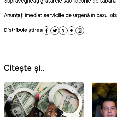
Supravegheați grătarele sau focurile de tabără ș
Anunțați imediat serviciile de urgență în cazul ob
Distribuie știrea
Citeşte şi..