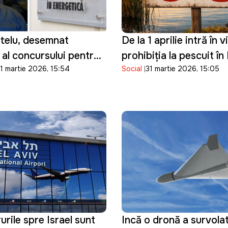
itelu, desemnat
De la 1 aprilie intră în 
 al concursului pentru
prohibiția la pescuit î
1 martie 2026, 15:54
Social
31 martie 2026, 15:05
 director al ANRE
Moldova
rile spre Israel sunt
Incă o dronă a survolat