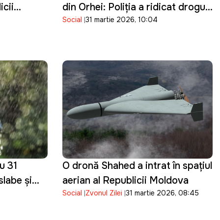
icii
din Orhei: Poliţia a ridicat droguri
Social
31 martie 2026, 10:04
de cinci milioane de lei
u 31
O dronă Shahed a intrat în spațiul
slabe și
aerian al Republicii Moldova
Social
Zvonul Zilei
31 martie 2026, 08:45
în toată