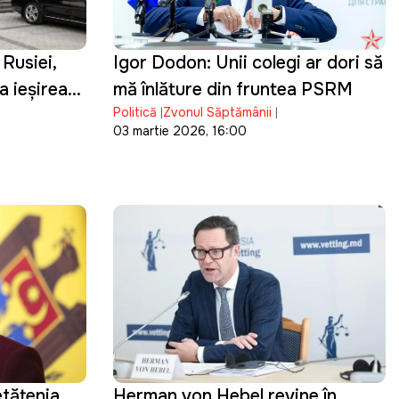
Rusiei,
Igor Dodon: Unii colegi ar dori să
a ieșirea
mă înlăture din fruntea PSRM
Politică
Zvonul Săptămânii
03 martie 2026, 16:00
etățenia
Herman von Hebel revine în