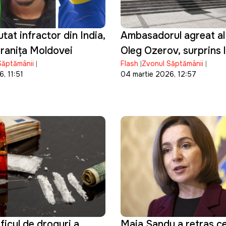
tat infractor din India,
Ambasadorul agreat al 
 granița Moldovei
Oleg Ozerov, surprins l
Săptămânii
Flash
Zvonul Săptămânii
din MAE
, 11:51
04 martie 2026, 12:57
icul de droguri a
Maia Sandu a retras c