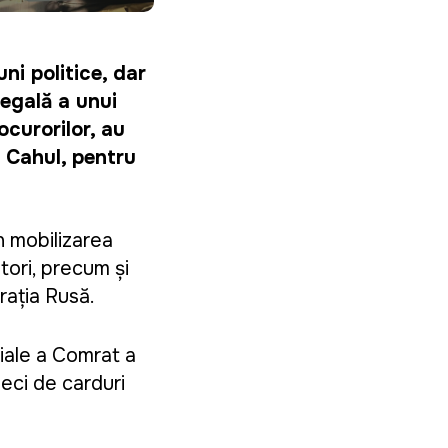
uni politice, dar
ilegală a unui
ocurorilor, au
e Cahul, pentru
in mobilizarea
ători, precum și
rația Rusă.
oriale a Comrat a
 zeci de carduri