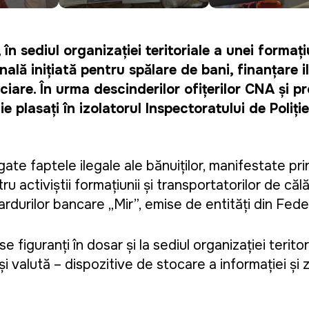
în sediul organizației teritoriale a unei formați
enală inițiată pentru spălare de bani, finanțare 
nciare. În urma descinderilor ofițerilor CNA și pr
ie plasați în izolatorul Inspectoratului de Poliți
igate faptele ilegale ale bănuiților, manifestate pr
u activiștii formațiunii și transportatorilor de căl
ardurilor bancare „Mir”, emise de entități din Fede
șase figuranți în dosar și la sediul organizației terit
i și valută – dispozitive de stocare a informației și