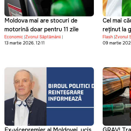
Moldova mai are stocuri de
Cel mai cău
motorină doar pentru 11 zile
reținut la
Economic
Zvonul Săptămânii
Flash
Zvonul 
13 martie 2026, 12:11
09 martie 2026
Ex-vicepremier al Moldovei, ucis
GRAV! Traf