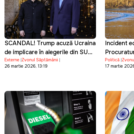
SCANDAL! Trump acuză Ucraina
Incident ec
de implicare în alegerile din SUA
Procuratur
Externe
Zvonul Săptămânii
Politică
Zvonu
și de finanțarea campaniei lui
proces pen
26 martie 2026, 13:19
17 martie 2026
Biden
râului