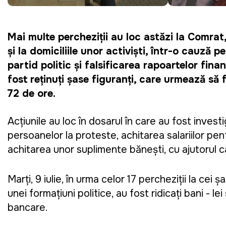
Mai multe percheziții au loc astăzi la Comrat, 
și la domiciliile unor activiști, într-o cauză p
partid politic și falsificarea rapoartelor fina
fost reținuți șase figuranți, care urmează să f
72 de ore.
Acțiunile au loc în dosarul în care au fost invest
persoanelor la proteste, achitarea salariilor pentr
achitarea unor suplimente bănești, cu ajutorul c
Marți, 9 iulie, în urma celor 17 percheziții la cei 
unei formațiuni politice, au fost ridicați bani - le
bancare.