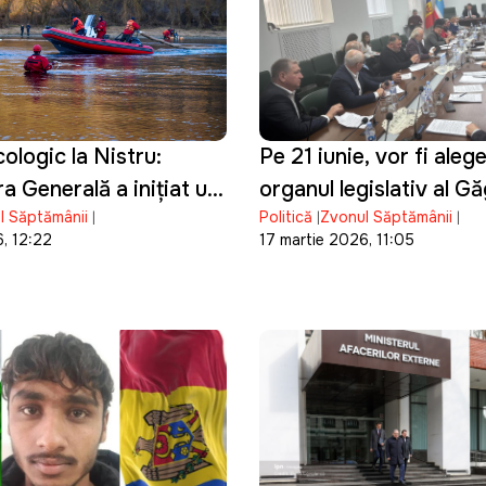
ologic la Nistru:
Pe 21 iunie, vor fi alege
a Generală a inițiat un
organul legislativ al G
l Săptămânii
Politică
Zvonul Săptămânii
al privind poluarea
, 12:22
17 martie 2026, 11:05