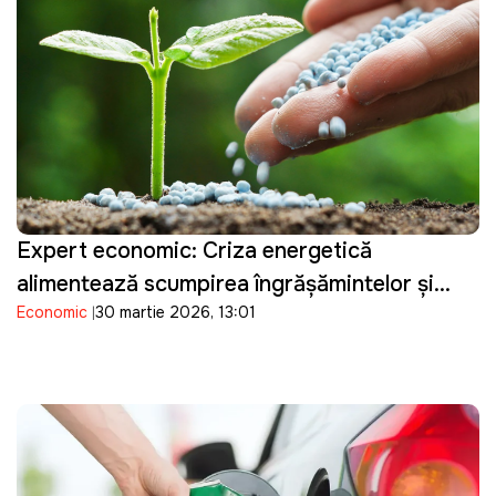
Expert economic: Criza energetică
alimentează scumpirea îngrășămintelor și
Economic
30 martie 2026, 13:01
pune presiune pe agricultura din Republica
Moldova