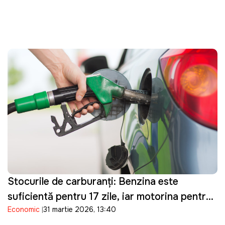
Stocurile de carburanți: Benzina este
suficientă pentru 17 zile, iar motorina pentru
Economic
31 martie 2026, 13:40
șapte zile de consum