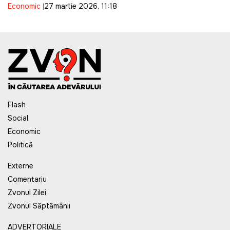
Economic
27 martie 2026, 11:18
cele de motorină pentru o săptămână
Flash
Social
Economic
Politică
Externe
Comentariu
Zvonul Zilei
Zvonul Săptămânii
ADVERTORIALE