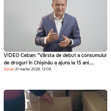
VIDEO Ceban: "Vârsta de debut a consumului
de droguri în Chișinău a ajuns la 15 ani.
Social
31 martie 2026, 13:09
Guvernarea cu ce se ocupă?"