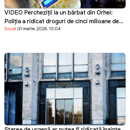
VIDEO Percheziţii la un bărbat din Orhei:
Poliţia a ridicat droguri de cinci milioane de
Social
31 martie 2026, 10:04
lei
Starea de urgență ar putea fi ridicată înainte