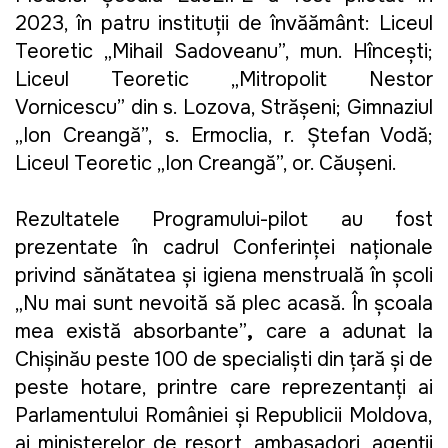
2023, în patru instituții de învățământ: Liceul 
Teoretic „Mihail Sadoveanu”, mun. Hînceşti; 
Liceul Teoretic „Mitropolit Nestor 
Vornicescu” din s. Lozova, Strășeni; Gimnaziul 
„Ion Creangă”, s. Ermoclia, r. Ștefan Vodă; 
Liceul Teoretic „Ion Creangă”, or. Căușeni.
Rezultatele Programului-pilot au fost 
prezentate în cadrul Conferinței naționale 
privind sănătatea și igiena menstruală în școli 
„Nu mai sunt nevoită să plec acasă. În școala 
mea există absorbante”
, 
care a adunat la 
Chișinău peste 100 de specialiști din țară și de 
peste hotare, printre care reprezentanți ai 
Parlamentului României și Republicii Moldova, 
ai ministerelor de resort, ambasadori, agenții 