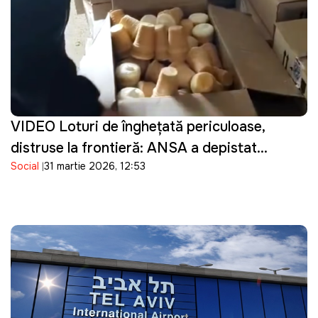
VIDEO Loturi de înghețată periculoase,
distruse la frontieră: ANSA a depistat
Social
31 martie 2026, 12:53
bacterii în produsele importate