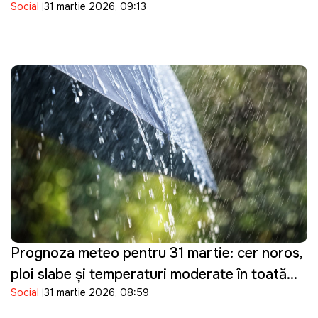
Social
31 martie 2026, 09:13
controlul asupra tractorului pe care îl
conducea
Prognoza meteo pentru 31 martie: cer noros,
ploi slabe și temperaturi moderate în toată
Social
31 martie 2026, 08:59
țara