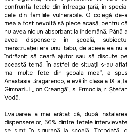
confruntă fetele din întreaga țară, în special 
cele din familiile vulnerabile. O colegă de-a 
mea a fost nevoită să plece acasă, pentru că 
nu avea niciun absorbant la îndemână. Până a 
avea dispensere în școală, subiectul 
menstruației era unul tabu, de aceea ea nu a 
îndrăznit să ceară ajutor sau să discute pe 
această temă. În astfel de situații s-au aflat 
mai multe fete din școala mea”, a spus 
Anastasia Bragarenco, elevă în clasa a IX-a, la 
Gimnaziul „Ion Creangă”, s. Ermoclia, r. Ștefan 
Vodă. 
Evaluarea a mai arătat că, după instalarea 
dispenserelor, 56% dintre fetele intervievate 
se simt în siguranță la școală. Totodată, o 