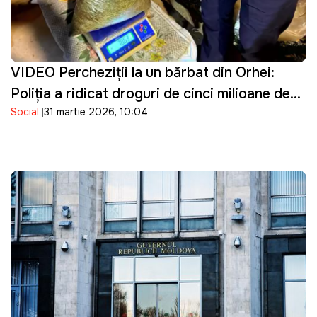
VIDEO Percheziţii la un bărbat din Orhei:
Poliţia a ridicat droguri de cinci milioane de
Social
31 martie 2026, 10:04
lei