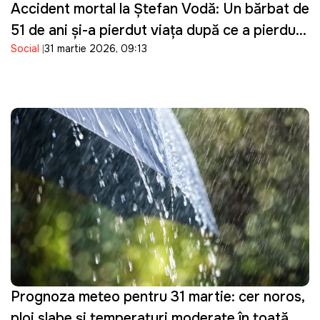
Accident mortal la Ștefan Vodă: Un bărbat de
51 de ani și-a pierdut viața după ce a pierdut
Social
31 martie 2026, 09:13
controlul asupra tractorului pe care îl
conducea
Prognoza meteo pentru 31 martie: cer noros,
ploi slabe și temperaturi moderate în toată