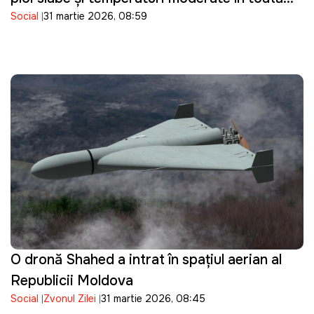
Social
31 martie 2026, 08:59
țara
O dronă Shahed a intrat în spațiul aerian al
Republicii Moldova
Social
Zvonul Zilei
31 martie 2026, 08:45