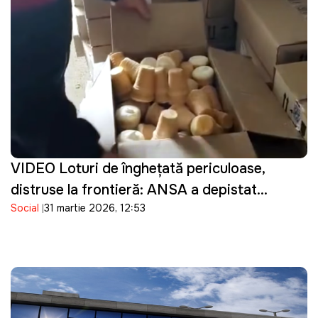
VIDEO Loturi de înghețată periculoase,
distruse la frontieră: ANSA a depistat
Social
31 martie 2026, 12:53
bacterii în produsele importate