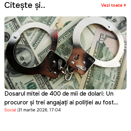
Citeşte şi..
Vezi toate
Dosarul mitei de 400 de mii de dolari: Un
procuror și trei angajați ai poliției au fost
Social
31 martie 2026, 17:04
reținuți