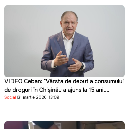
VIDEO Ceban: "Vârsta de debut a consumului
de droguri în Chișinău a ajuns la 15 ani.
Social
31 martie 2026, 13:09
Guvernarea cu ce se ocupă?"