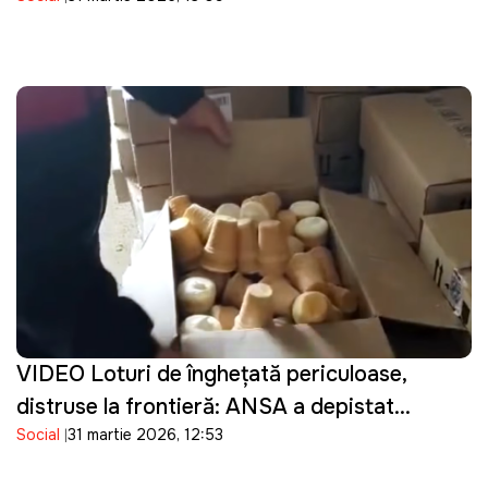
Guvernarea cu ce se ocupă?"
VIDEO Loturi de înghețată periculoase,
distruse la frontieră: ANSA a depistat
Social
31 martie 2026, 12:53
bacterii în produsele importate