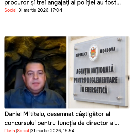
procuror și trei angajați ai poliției au fost
Social
31 martie 2026, 17:04
reținuți
Daniel Mititelu, desemnat câștigător al
concursului pentru funcția de director al
Flash
Social
31 martie 2026, 15:54
ANRE