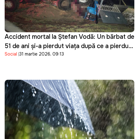
Accident mortal la Ștefan Vodă: Un bărbat de
51 de ani și-a pierdut viața după ce a pierdut
Social
31 martie 2026, 09:13
controlul asupra tractorului pe care îl
conducea