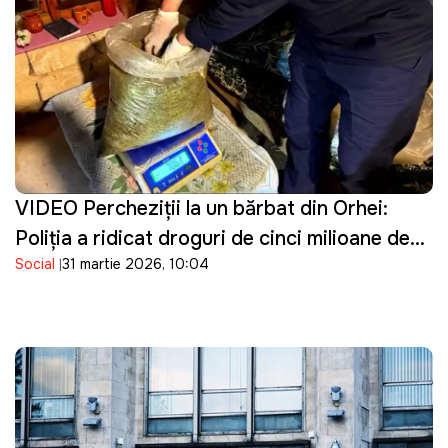
VIDEO Percheziţii la un bărbat din Orhei:
Poliţia a ridicat droguri de cinci milioane de
Social
31 martie 2026, 10:04
lei