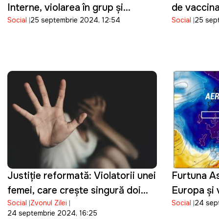
Interne, violarea în grup și
de vaccina
Social
25 septembrie 2024, 12:54
Social
25 sep
molestarea unei mame singure
sezoniere
este doar „o faptă antisocială”
Justiție reformată: Violatorii unei
Furtuna As
femei, care crește singură doi
Europa și 
Social
Zvonul Zilei
Social
24 sep
copii, au fost lăsați în libertate
Moldova
24 septembrie 2024, 16:25