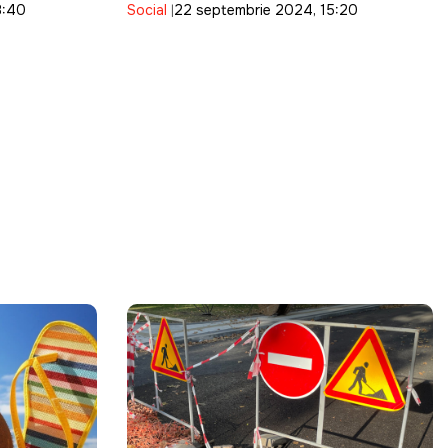
8:40
Social
22 septembrie 2024, 15:20
trecerea frontierei Republicii
Moldova