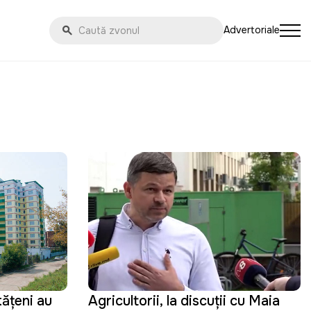
Advertoriale
ățeni au
Agricultorii, la discuții cu Maia