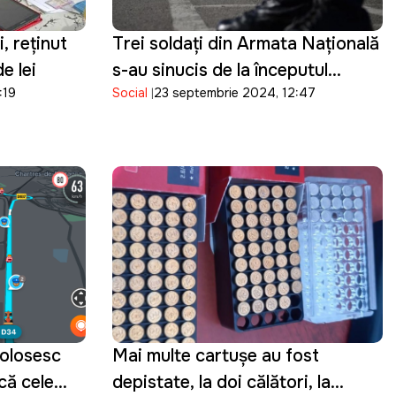
, reținut
Trei soldați din Armata Națională
e lei
s-au sinucis de la începutul
:19
Social
23 septembrie 2024, 12:47
acestui an
folosesc
Mai multe cartușe au fost
că cele
depistate, la doi călători, la