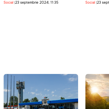
Social
23 septembrie 2024, 11:35
Social
23 sept
murit anul trecut din această
suferă de 
cauză