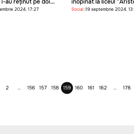
 i-au reținut pe doi
inopinat la liceul ”Aris
tembrie 2024, 17:27
Social
19 septembrie 2024, 13
ui Ilan Șor
ce 65 de copii s-au int
2
...
156
157
158
159
160
161
162
...
178