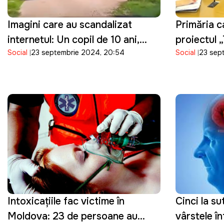
Imagini care au scandalizat
Primăria c
internetul: Un copil de 10 ani,
proiectul 
Social
23 septembrie 2024, 20:54
Social
23 sep
surprins la volanul unui automobil
Intoxicațiile fac victime în
Cinci la s
Moldova: 23 de persoane au
vârstele în