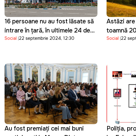
16 persoane nu au fost lăsate să
Astăzi are
intrare în țară, în ultimele 24 de
toamnă 2
Social
22 septembrie 2024, 12:30
Social
22 sep
ore: Ce încălcări au fost
înregistrate
Au fost premiați cei mai buni
Poliția, pr