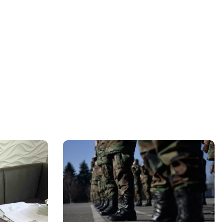
comerciale ale SRL „Rediagro”