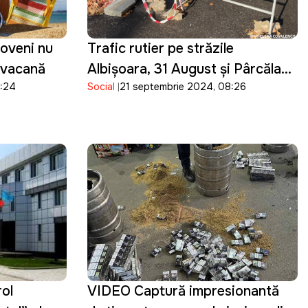
oveni nu
Trafic rutier pe străzile
 vacanță
Albișoara, 31 August și Pârcălab,
9:24
Social
21 septembrie 2024, 08:26
suspendat
rol
VIDEO Captură impresionantă