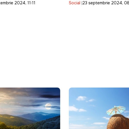
embrie 2024, 11:11
Social
23 septembrie 2024, 0
Alzheimer
mai multe amenzi