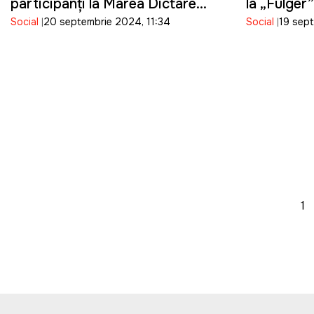
participanți la Marea Dictare
la „Fulger”
Social
20 septembrie 2024, 11:34
Social
19 sep
Națională
adepți ai l
1