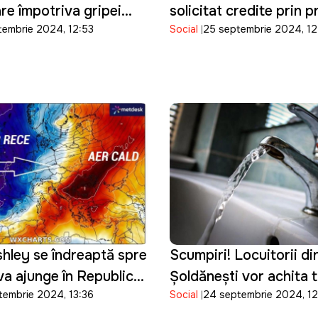
re împotriva gripei
solicitat credite prin 
tembrie 2024, 12:53
Social
25 septembrie 2024, 12
„Prima Casă Plus”
hley se îndreaptă spre
Scumpiri! Locuitorii di
va ajunge în Republica
Șoldănești vor achita t
tembrie 2024, 13:36
Social
24 septembrie 2024, 12
mari pentru apă și can