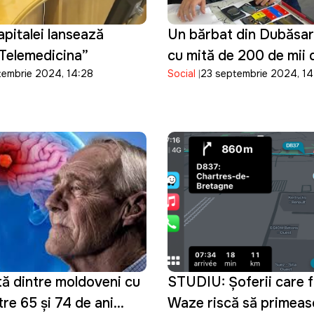
apitalei lansează
Un bărbat din Dubăsari
„Telemedicina”
cu mită de 200 de mii d
tembrie 2024, 14:28
Social
23 septembrie 2024, 14
ută dintre moldoveni cu
STUDIU: Șoferii care 
tre 65 și 74 de ani
Waze riscă să primeas