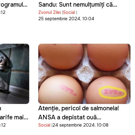
programul
Sandu: Sunt nemulțumiți că
:12
Zvonul Zilei
Social
ședința este cu ușile închise
25 septembrie 2024, 10:04
n
Atenție, pericol de salmonela!
arife mai
ANSA a depistat ouă
:12
Social
24 septembrie 2024, 10:08
alizare
neconforme în unitățile