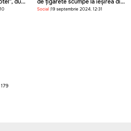
totel”, după
de țigarete scumpe la ieșirea din
:10
Social
19 septembrie 2024, 12:31
oxicat
Postul vamal Cahul
179