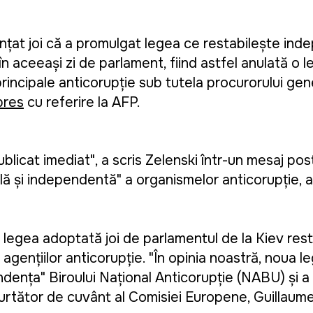
nțat joi că a promulgat legea ce restabilește in
n aceeași zi de parlament, fiind astfel anulată o 
principale anticorupție sub tutela procurorului ge
pres
cu referire la AFP.
blicat imediat", a scris Zelenski într-un mesaj po
ă și independentă" a organismelor anticorupție, a 
legea adoptată joi de parlamentul de la Kiev rest
a' agențiilor anticorupție. "În opinia noastră, noua
dența" Biroului Național Anticorupție (NABU) și a 
purtător de cuvânt al Comisiei Europene, Guillaum