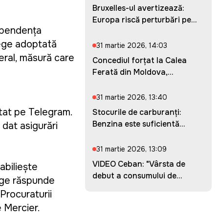
Bruxelles-ul avertizează:
Europa riscă perturbări pe...
dependența
lege adoptată
31 martie 2026, 14:03
neral, măsură care
Concediul forțat la Calea
Ferată din Moldova,
prelung...
31 martie 2026, 13:40
stat pe Telegram.
Stocurile de carburanți:
Benzina este suficientă
dat asigurări
pent...
31 martie 2026, 13:09
VIDEO Ceban: "Vârsta de
abiliește
debut a consumului de
 lege răspunde
droguri...
Procuraturii
e Mercier.