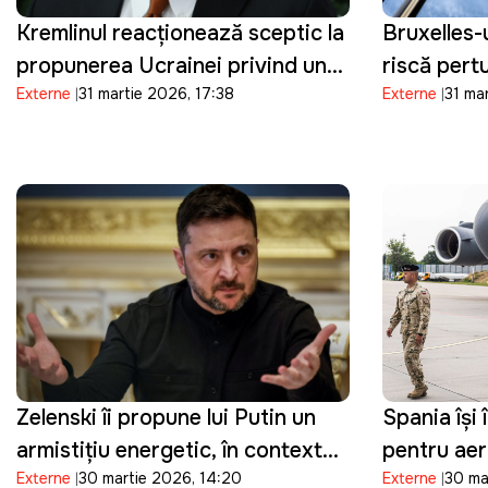
Kremlinul reacționează sceptic la
Bruxelles-
propunerea Ucrainei privind un
riscă pert
Externe
31 martie 2026, 17:38
Externe
31 ma
armistițiu de Paște
sectorul e
Zelenski îi propune lui Putin un
Spania își 
armistițiu energetic, în contextul
pentru ae
Externe
30 martie 2026, 14:20
Externe
30 ma
crizei din Orientul Mijlociu:
implicate î