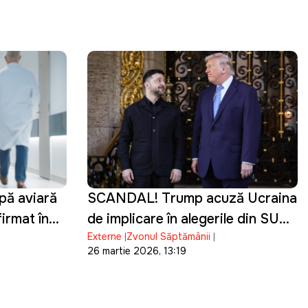
pă aviară
SCANDAL! Trump acuză Ucraina
irmat în
de implicare în alegerile din SUA
Externe
Zvonul Săptămânii
și de finanțarea campaniei lui
26 martie 2026, 13:19
Biden