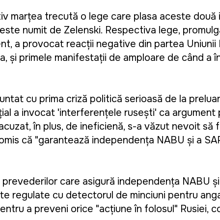
v marțea trecută o lege care plasa aceste două in
e este numit de Zelenski. Respectiva lege, promulg
nt, a provocat reacții negative din partea Uniunii
sia, și primele manifestații de amploare de când a 
untat cu prima criză politică serioasă de la prelua
țial a invocat 'interferențele rusești' ca argument 
cuzat, în plus, de ineficiență, s-a văzut nevoit să
promis că "garantează independența NABU și a SAP
a prevederilor care asigură independența NABU și 
este regulate cu detectorul de minciuni pentru anga
 pentru a preveni orice "acțiune în folosul" Rusiei, 