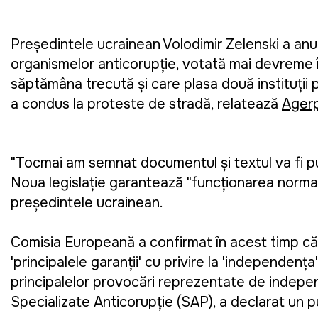
Președintele ucrainean Volodimir Zelenski a anu
organismelor anticorupție, votată mai devreme î
săptămâna trecută și care plasa două instituții 
a condus la proteste de stradă, relatează
Ager
"Tocmai am semnat documentul și textul va fi pu
Noua legislație garantează "funcționarea normal
președintele ucrainean.
Comisia Europeană a confirmat în acest timp că 
'principalele garanții' cu privire la 'independenț
principalelor provocări reprezentate de indepen
Specializate Anticorupție (SAP), a declarat un 