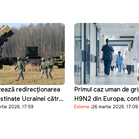
ranului și
nează accesul la bazele
re
ează redirecționarea
Primul caz uman de gri
stinate Ucrainei către
H9N2 din Europa, conf
rtie 2026, 17:59
Externe
26 martie 2026, 17:09
jlociu
Italia