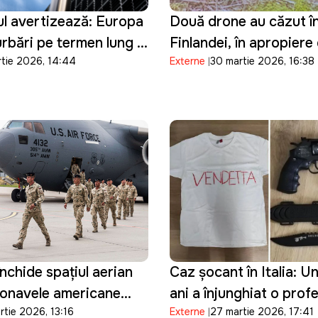
ul avertizează: Europa
Două drone au căzut în
urbări pe termen lung în
Finlandei, în apropiere
rtie 2026, 14:44
Externe
30 martie 2026, 16:38
nergetic
frontiera cu Rusia: Kie
prezintă scuze
închide spațiul aerian
Caz șocant în Italia: U
ronavele americane
ani a înjunghiat o prof
rtie 2026, 13:16
Externe
27 martie 2026, 17:41
n operațiuni militare
transmis totul live pe 