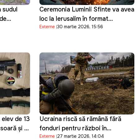
 sudul
Ceremonia Luminii Sfinte va avea
 de
loc la Ierusalim în format
Externe
30 martie 2026, 15:56
vul
restrâns, pe fondul tensiunilor de
securitate
n elev de 13
Ucraina riscă să rămână fără
esoară și a
fonduri pentru război în
Externe
27 martie 2026, 14:04
Telegram
următoarele două luni