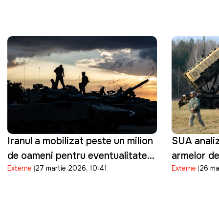
"Suntem pregătiți"
împotriva I
restricțio
sale milita
Iranul a mobilizat peste un milion
SUA analiz
de oameni pentru eventualitatea
armelor de
Externe
27 martie 2026, 10:41
Externe
26 ma
în care Trump ordonă o invazie
Orientul Mi
terestră