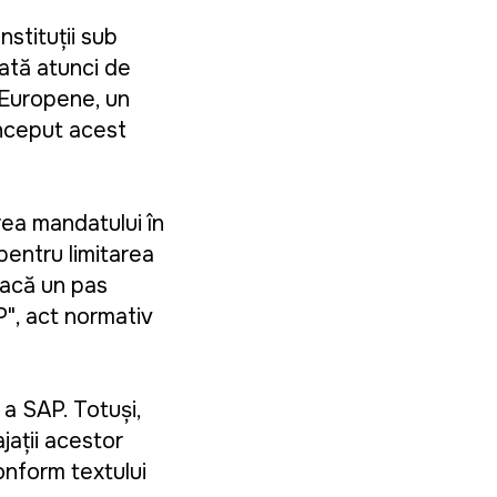
stituții sub
ată atunci de
 Europene, un
început acest
rea mandatului în
pentru limitarea
 facă un pas
", act normativ
a SAP. Totuși,
jații acestor
conform textului