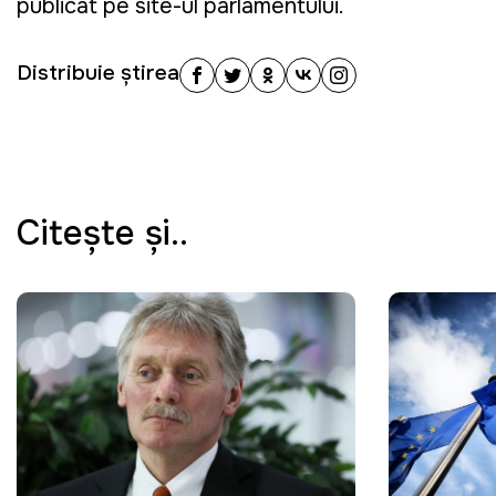
publicat pe site-ul parlamentului.
Distribuie știrea
Citeşte şi..